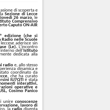
asione di scoperta e
 la
Sezione di Lecce
giovedì 26 marzo
, le
stituto Comprensivo
erto Caputo ON-AIR
ª edizione (che si
a Radio nelle Scuole
 leccese aderisce sin
ase (Le).
L’incontro
’interno dell’
Istituto
amente dedicata alla
i radio
e, allo stesso
perienza dinamica e
 stato coordinato da
ecce
, che ha curato
rsini IU7QTI
è stata
momenti interattivi,
razioni operative e
USL, Cosimo Panico
di unire
conoscenze
servazione, lavoro di
dro, la
radio
diventa