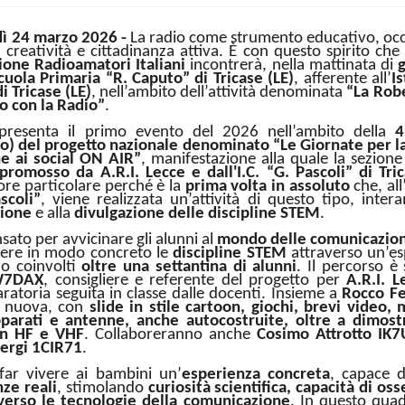
dì 24 marzo 2026 -
La radio come strumento educativo, occ
 creatività e cittadinanza attiva. È con questo spirito che
zione Radioamatori Italiani
incontrerà, nella mattinata di
cuola Primaria “R. Caputo” di Tricase (LE)
, afferente all’
I
i Tricase (LE)
, nell’ambito dell’attività denominata
“La Rob
o con la Radio”
.
presenta il primo evento del 2026 nell’ambito della
4
no) del progetto nazionale denominato “Le Giornate per l
ine ai social ON AIR”
, manifestazione alla quale la sezione
 promosso da A.R.I. Lecce e dall'I.C. “G. Pascoli” di Tric
re particolare perché è la
prima volta in assoluto
che, all
scoli”
, viene realizzata un’attività di questo tipo, inter
ione
e alla
divulgazione delle discipline STEM
.
sato per avvicinare gli alunni al
mondo delle comunicazion
ere in modo concreto le
discipline STEM
attraverso un’es
no coinvolti
oltre una settantina di alunni
. Il percorso è
IW7DAX
, consigliere e referente del progetto per
A.R.I. L
atoria seguita in classe dalle docenti. Insieme a
Rocco Fe
a nuova, con
slide in stile cartoon, giochi, brevi video, 
parati e antenne, anche autocostruite, oltre a dimost
in HF e VHF
. Collaboreranno anche
Cosimo Attrotto IK7
ergi 1CIR71
.
far vivere ai bambini un’
esperienza concreta
, capace 
ze reali
, stimolando
curiosità scientifica, capacità di os
verso le tecnologie della comunicazione
. In questo qua