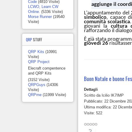
Code
(4810 Visite)
aggiunge il coor
LCWO, Learn CW
Online.
(5336 Visite)
L’appuntamento del
Morse Runner
(19540
simbolico
, capace d
comunità scolastica
Visite)
giovani la
cultura 
rafforzando il dialog
È già stata programm
QRP
STUFF
giovedì 26
risultasse
QRP Kits
(10991
Visite)
QRP Project
Elecraft compentence
and QRP Kits
Buon Natale e buone Fe
(3152 Visite)
QRPGuys
(14306
Dettagli
Visite)
QRPme
(11999 Visite)
Scritto da
Icilio IK7IMP
Pubblicato: 22 Dicembre 20
Ultima modifica: 22 Dicemb
Visite: 522