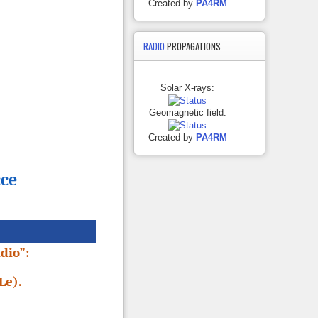
Created by
PA4RM
RADIO
PROPAGATIONS
Solar X-rays:
Geomagnetic field:
Created by
PA4RM
cce
dio”:
Le).