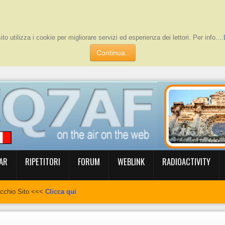
to utilizza i cookie per migliorare servizi ed esperienza dei lettori. Per info....
Continua..
AR
RIPETITORI
FORUM
WEBLINK
RADIOACTIVITY
ecchio Sito <<<
Clicca qui