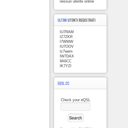
nessun utente online
ULTIMI
UTENTI REGISTRATI
IU7RAM
IZ7ZKR
I7WWW
IU7OOV
Iz7wem
IW7DAX
9A6CC
IK7YZI
EQSL.CC
Check your eQSL