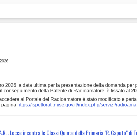
 2026
nno 2026 la data ultima per la presentazione della domanda per p
 il conseguimento della Patente di Radioamatore, è fissato al
20
r accedere al Portale del Radioamatore è stato modificato e pert
la pagina
https://ispettorati.mise.gov.it/index.php/servizi/radioama
R.I. Lecce incontra le Classi Quinte della Primaria "R. Caputo" di T