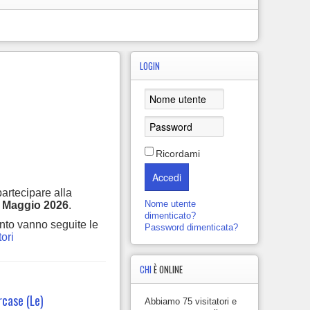
LOGIN
Ricordami
Accedi
artecipare alla
Nome utente
 Maggio 2026
.
dimenticato?
anto vanno seguite le
Password dimenticata?
tori
CHI
È ONLINE
rcase (Le)
Abbiamo 75 visitatori e