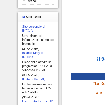
Articoli
LINK
SOCI E AMICI
Sito personale di
IK7XJA
Una miniera di
informazioni sul mondo
hamradio
(3172 Visite)
Islands Diary of
IK7IMO
il 
Diario delle attività nel
programma I.O.T.A. di
Vincenzo IK7IMO.
(3335 Visite)
Il sito di IK7FMQ
“
La Ro
Un Radioamatore con
la passione per il CW
A.R.
ed i Satelliti
(3354 Visite)
Ham Portal by IK7IMP