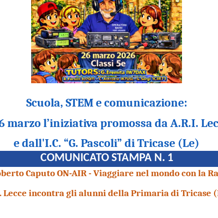
Scuola, STEM e comunicazione:
26 marzo l’iniziativa promossa da A.R.I. Le
e dall'I.C. “G. Pascoli” di Tricase (Le)
COMUNICATO STAMPA N. 1
berto Caputo ON-AIR - Viaggiare nel mondo con la Ra
I. Lecce incontra gli alunni della Primaria di Tricase (