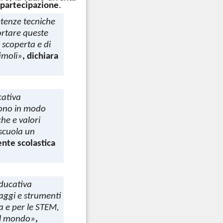
 partecipazione
.
etenze tecniche
ortare queste
 scoperta e di
imoli»
, dichiara
cativa
scono in modo
che e valori
scuola un
gente scolastica
educativa
uaggi e strumenti
a e per le STEM,
 il mondo»
,