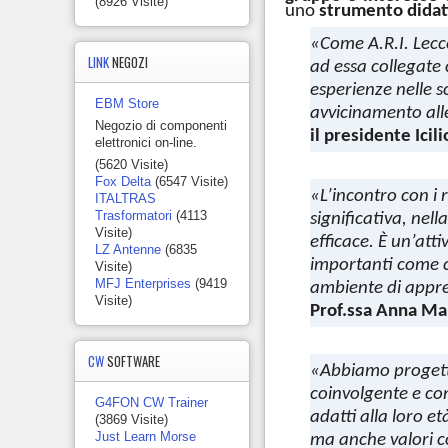
(8926 Visite)
uno
strumento didatt
«Come A.R.I. Lecc
LINK
NEGOZI
ad essa collegate
esperienze nelle s
EBM Store
avvicinamento alle
Negozio di componenti
il presidente Icil
elettronici on-line.
(5620 Visite)
Fox Delta
(6547 Visite)
«L’incontro con i
ITALTRAS
Trasformatori
(4113
significativa, nel
Visite)
efficace. È un’att
LZ Antenne
(6835
importanti come c
Visite)
MFJ Enterprises
(9419
ambiente di appr
Visite)
Prof.ssa Anna Ma
CW
SOFTWARE
«Abbiamo progetta
coinvolgente e con
G4FON CW Trainer
adatti alla loro e
(3869 Visite)
Just Learn Morse
ma anche valori c