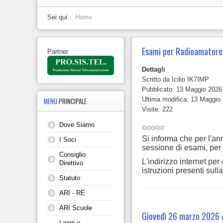
Sei qui:
Home
Esami per Radioamatore
Partner
Dettagli
Scritto da
Icilio IK7IMP
Pubblicato: 13 Maggio 2026
Ultima modifica: 13 Maggio
MENU
PRINCIPALE
Visite: 222
Dove Siamo
Si informa che per l'a
I Soci
sessione di esami, per
Consiglio
L'indirizzo internet pe
Direttivo
istruzioni presenti sul
Statuto
ARI - RE
ARI Scuole
Giovedì 26 marzo 2026 A.
Leggi e