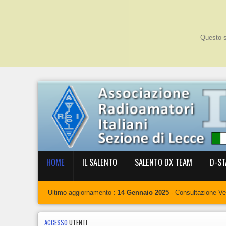
Questo si
HOME
IL SALENTO
SALENTO DX TEAM
D-ST
Ultimo aggiornamento :
14 Gennaio 2025
- Consultazione V
ACCESSO
UTENTI