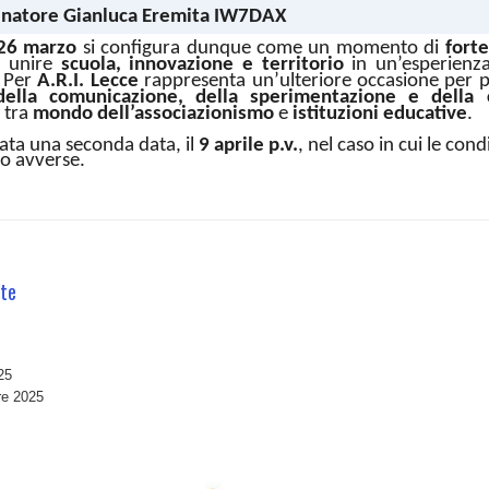
dinatore Gianluca Eremita IW7DAX
26 marzo
si configura dunque come un momento di
forte
i unire
scuola, innovazione e territorio
in un’esperienza
. Per
A.R.I. Lecce
rappresenta un’ulteriore occasione per 
della comunicazione, della sperimentazione e della c
o tra
mondo dell’associazionismo
e
istituzioni educative
.
ata una seconda data, il
9 aprile p.v.
, nel caso in cui le con
ro avverse.
ste
25
re 2025