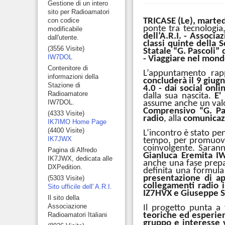
Gestione di un intero
sito per Radioamatori
TRICASE (Le), marte
con codice
ponte tra tecnologia,
modificabile
dell’A.R.I. - Associa
dall'utente.
classi quinte della S
(3556 Visite)
Statale “G. Pascoli” d
IW7DOL
- Viaggiare nel mond
Contenitore di
L’appuntamento rap
informazioni della
concluderà il 9 giug
Stazione di
4.0 - dai social onl
Radioamatore
dalla sua nascita.
E'
IW7DOL.
assume anche un valo
Comprensivo “G. Pa
(4333 Visite)
radio
, alla
comunicaz
IK7IMO Home Page
(4400 Visite)
L’incontro è stato pen
IK7JWX
tempo, per promuov
coinvolgente. Saran
Pagina di Alfredo
Gianluca Eremita 
IK7JWX, dedicata alle
anche una fase prepar
DXPedition.
definita una formul
presentazione di ap
(5303 Visite)
collegamenti radio 
Sito ufficile dell' A.R.I.
IZ7HVX e Giuseppe S
Il sito della
Associazione
Il progetto punta a 
teoriche ed esperien
Radioamatori Italiani
gruppo e interesse 