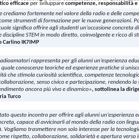
ico efficace
per sviluppare
competenze, responsabilità e
e crediamo fortemente nel valore della radio e delle comp
 come strumenti di formazione per le nuove generazioni. P
cuole significa offrire agli studenti un’occasione concreta di
 discipline STEM in modo diretto, coinvolgente e ricco di st
io Carlino IK7IMP
 radioamatori rappresenta per gli alunni un’esperienza edu
la quale conoscenze teoriche ed esperienze pratiche si uni
ività che stimola curiosità scientifica, competenze tecnologi
ollaborazione, senso civico e partecipazione, rendendo la 
endimento ancora più vivo e dinamico»
, sottolinea la diri
ria Turco
to questo incontro per offrire agli alunni un’esperienza 
creta, capace di avvicinarli al mondo della radio con ling
tà. Vogliamo trasmettere non solo interesse per la tecnologi
ome rispetto, collaborazione, solidarietà e apertura verso