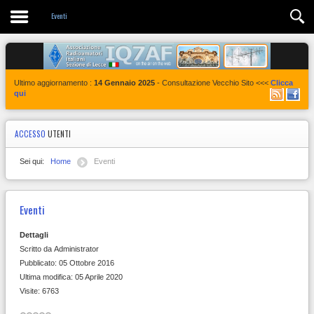
Contatti
Eventi
Ultimo aggiornamento :
14 Gennaio 2025
- Consultazione Vecchio Sito <<<
Clicca
qui
ACCESSO
UTENTI
Sei qui:
Home
Eventi
Eventi
Dettagli
Scritto da
Administrator
Pubblicato: 05 Ottobre 2016
Ultima modifica: 05 Aprile 2020
Visite: 6763