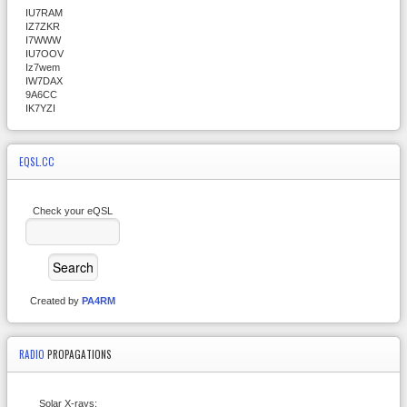
IU7RAM
IZ7ZKR
I7WWW
IU7OOV
Iz7wem
IW7DAX
9A6CC
IK7YZI
EQSL.CC
Check your eQSL
Created by
PA4RM
RADIO
PROPAGATIONS
Solar X-rays: