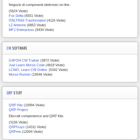
Negozio di componenti elettronici on-line.
(5624 Visite)
Fox Delta
(6551 Visite)
ITALTRAS Trasformatori
(4116 Visite)
LZ Antenne
(6852 Visite)
MFJ Enterprises
(9434 Visite)
CW
SOFTWARE
G4FON CW Trainer
(3872 Visite)
Just Learn Morse Code
(4818 Visite)
LCWO, Learn CW Online.
(5342 Visite)
Morse Runner
(19546 Visite)
QRP
STUFF
QRP Kits
(10994 Visite)
QRP Project
Elecraft compentence and QRP Kits
(3156 Visite)
QRPGuys
(14311 Visite)
QRPme
(12004 Visite)