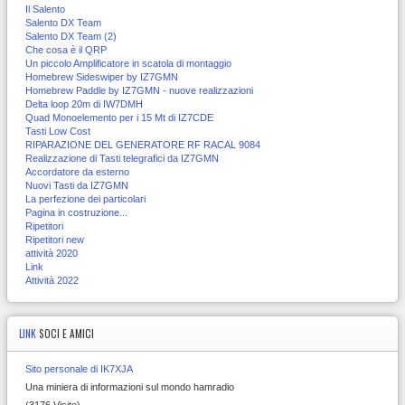
Il Salento
Salento DX Team
Salento DX Team (2)
Che cosa è il QRP
Un piccolo Amplificatore in scatola di montaggio
Homebrew Sideswiper by IZ7GMN
Homebrew Paddle by IZ7GMN - nuove realizzazioni
Delta loop 20m di IW7DMH
Quad Monoelemento per i 15 Mt di IZ7CDE
Tasti Low Cost
RIPARAZIONE DEL GENERATORE RF RACAL 9084
Realizzazione di Tasti telegrafici da IZ7GMN
Accordatore da esterno
Nuovi Tasti da IZ7GMN
La perfezione dei particolari
Pagina in costruzione...
Ripetitori
Ripetitori new
attività 2020
Link
Attività 2022
LINK
SOCI E AMICI
Sito personale di IK7XJA
Una miniera di informazioni sul mondo hamradio
(3176 Visite)