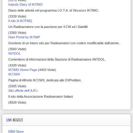
Islands Diary of IK7IMO
Diario delle attività nel programma I.O.T.A. di Vincenzo IK7IMO.
(3339 Visite)
Il sito di IK7FMQ
Un Radioamatore con la passione per il CW ed i Satelliti
(3360 Visite)
Ham Portal by IK7IMP
Gestione di un intero sito per Radioamatori con codice modificabile dall'utente.
(3560 Visite)
IW7DOL
Contenitore di informazioni della Stazione di Radioamatore IW7DOL.
(4339 Visite)
IK7IMO Home Page
(4403 Visite)
IK7JWX
Pagina di Alfredo IK7JWX, dedicata alle DXPedition.
(5305 Visite)
Sito ufficile dell' A.R.I.
Il sito della Associazione Radioamatori Italiani
(8928 Visite)
LINK
NEGOZI
EBM Store