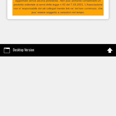
aggiornato senza alcuna periodicita'. Non puo' pertanto considerarsi un
prodotto editoriale ai sensi della legge n 62 del 7.03.2001. L'Associazione
non e' responsabile dei siti collegati tramite link ne' del loro contenuto, che
puo' essere soggetto a variazioni nel tempo.
Desktop Version