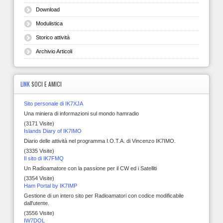
Download
Modulistica
Storico attività
Archivio Articoli
LINK
SOCI E AMICI
Sito personale di IK7XJA
Una miniera di informazioni sul mondo hamradio
(3171 Visite)
Islands Diary of IK7IMO
Diario delle attività nel programma I.O.T.A. di Vincenzo IK7IMO.
(3335 Visite)
Il sito di IK7FMQ
Un Radioamatore con la passione per il CW ed i Satelliti
(3354 Visite)
Ham Portal by IK7IMP
Gestione di un intero sito per Radioamatori con codice modificabile
dall'utente.
(3556 Visite)
IW7DOL