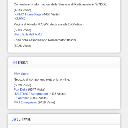
Contenitore di informazioni della Stazione di Radioamatore IW7DOL.
(4333 Visite)
IK7IMO Home Page
(4400 Visite)
IK7JWX
Pagina di Alfredo IK7JWX, dedicata alle DXPedition.
(5303 Visite)
Sito ufficile dell' A.R.I.
Il sito della Associazione Radioamatori Italiani
(8926 Visite)
LINK
NEGOZI
EBM Store
Negozio di componenti elettronici on-line.
(5620 Visite)
Fox Delta
(6547 Visite)
ITALTRAS Trasformatori
(4113 Visite)
LZ Antenne
(6832 Visite)
MFJ Enterprises
(9419 Visite)
CW
SOFTWARE