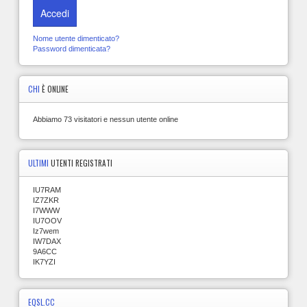
Accedi
Nome utente dimenticato?
Password dimenticata?
CHI
È ONLINE
Abbiamo 73 visitatori e nessun utente online
ULTIMI
UTENTI REGISTRATI
IU7RAM
IZ7ZKR
I7WWW
IU7OOV
Iz7wem
IW7DAX
9A6CC
IK7YZI
EQSL.CC