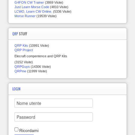
G4FON CW Trainer
(3869 Visite)
Just Learn Morse Code
(4810 Visite)
LCWO, Learn CW Online.
(5336 Visite)
Morse Runner
(19539 Visite)
QRP
STUFF
QRP Kits
(10991 Visite)
QRP Project
Elecraft compentence and QRP Kits
(3152 Visite)
QRPGuys
(14306 Visite)
QRPme
(11999 Visite)
LOGIN
Ricordami