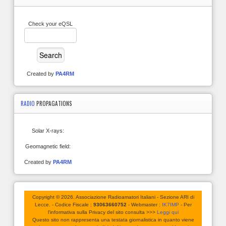
Check your eQSL
Created by
PA4RM
RADIO
PROPAGATIONS
Solar X-rays:
Geomagnetic field:
Created by
PA4RM
Copyright © 2026. Associazione Radioamatori Italiani - Sezione ARI di
Lecce. - Codice Fiscale :
93063660752
- Webmaster :
IK7IMP
- Per
l'informativa sulla Privacy del sito consulta >>>
Leggi qui
Questo sito non rappresenta una testata giornalistica in quanto viene