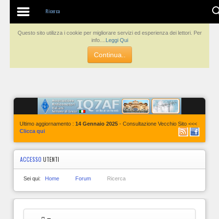
Contatti
Ricerca
Questo sito utilizza i cookie per migliorare servizi ed esperienza dei lettori. Per
info....
Leggi Qui
Continua..
Ultimo aggiornamento :
14 Gennaio 2025
- Consultazione Vecchio Sito <<<
Clicca qui
ACCESSO
UTENTI
Sei qui:
Home
Forum
Ricerca