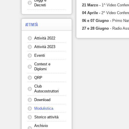
Leggi e
21 Marzo -
1^ Video Confere
Decreti
04 Aprile -
2^ Video Confer
06 e 07 Giugno -
Primo Nar
ATTIVITÀ
27 e 28 Giugno
- Radio Assi
Attività 2022
Attività 2023
Eventi
Contest e
Diplomi
QRP
Club
Autocostruttori
Download
Modulistica
Storico attività
Archivio