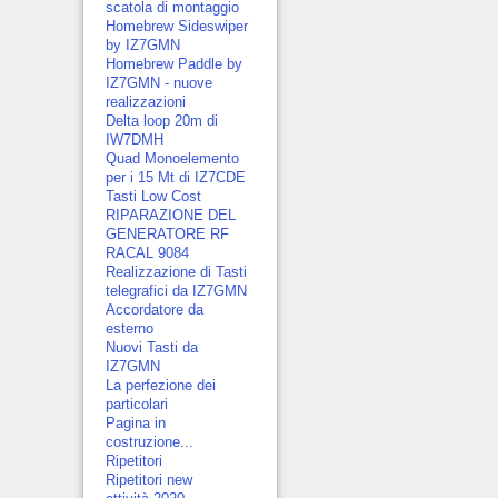
scatola di montaggio
Homebrew Sideswiper
by IZ7GMN
Homebrew Paddle by
IZ7GMN - nuove
realizzazioni
Delta loop 20m di
IW7DMH
Quad Monoelemento
per i 15 Mt di IZ7CDE
Tasti Low Cost
RIPARAZIONE DEL
GENERATORE RF
RACAL 9084
Realizzazione di Tasti
telegrafici da IZ7GMN
Accordatore da
esterno
Nuovi Tasti da
IZ7GMN
La perfezione dei
particolari
Pagina in
costruzione...
Ripetitori
Ripetitori new