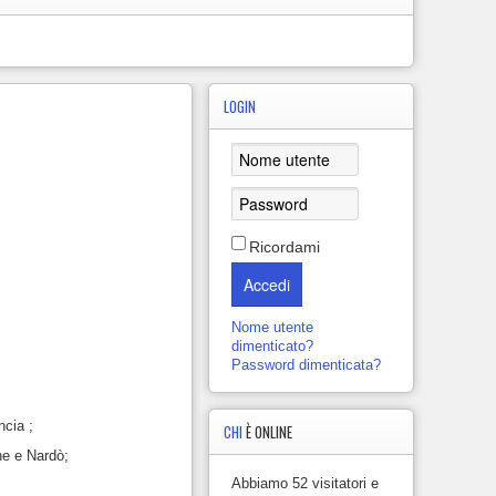
LOGIN
Ricordami
Accedi
Nome utente
dimenticato?
Password dimenticata?
ncia ;
CHI
È ONLINE
ne e Nardò;
Abbiamo 52 visitatori e