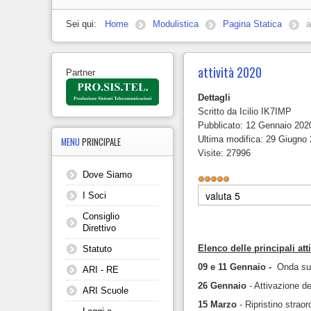
Sei qui:
Home
Modulistica
Pagina Statica
a
attività 2020
Partner
Dettagli
Scritto da
Icilio IK7IMP
Pubblicato: 12 Gennaio 202
Ultima modifica: 29 Giugno
MENU
PRINCIPALE
Visite: 27996
Dove Siamo
Valutazione
attuale:
5
/
5
Valuta
I Soci
Consiglio
Direttivo
Elenco delle principali atti
Statuto
09 e 11 Gennaio -
Onda su 
ARI - RE
26 Gennaio
- Attivazione d
ARI Scuole
15 Marzo
- Ripristino strao