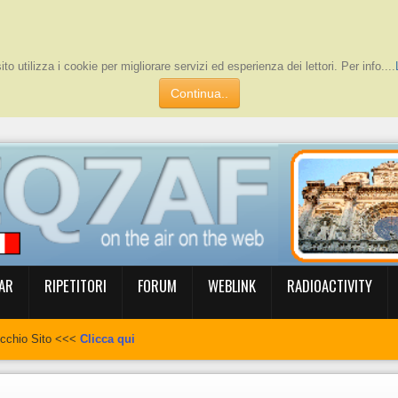
to utilizza i cookie per migliorare servizi ed esperienza dei lettori. Per info....
Continua..
AR
RIPETITORI
FORUM
WEBLINK
RADIOACTIVITY
ecchio Sito <<<
Clicca qui