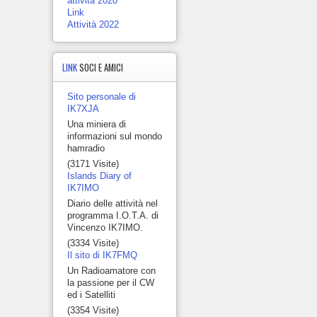
attività 2020
Link
Attività 2022
LINK
SOCI E AMICI
Sito personale di
IK7XJA
Una miniera di
informazioni sul mondo
hamradio
(3171 Visite)
Islands Diary of
IK7IMO
Diario delle attività nel
programma I.O.T.A. di
Vincenzo IK7IMO.
(3334 Visite)
Il sito di IK7FMQ
Un Radioamatore con
la passione per il CW
ed i Satelliti
(3354 Visite)