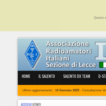
Questo si
HOME
IL SALENTO
SALENTO DX TEAM
D-ST
Ultimo aggiornamento :
14 Gennaio 2025
- Consultazione V
ACCESSO
UTENTI