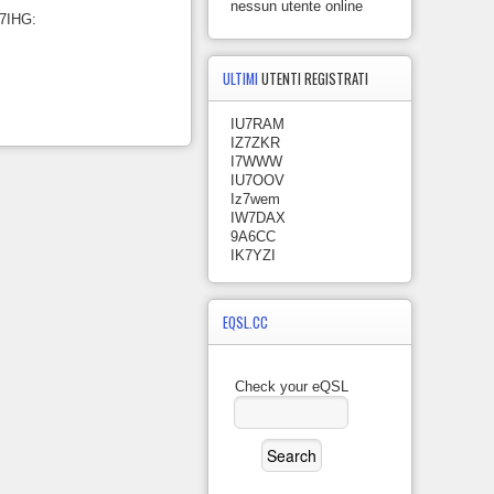
nessun utente online
U7IHG:
ULTIMI
UTENTI REGISTRATI
IU7RAM
IZ7ZKR
I7WWW
IU7OOV
Iz7wem
IW7DAX
9A6CC
IK7YZI
EQSL.CC
Check your eQSL