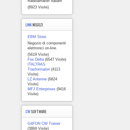
Radioamatori Italiani
(8923 Visite)
LINK
NEGOZI
EBM Store
Negozio di componenti
elettronici on-line.
(5619 Visite)
Fox Delta
(6547 Visite)
ITALTRAS
Trasformatori
(4113
Visite)
LZ Antenne
(6824
Visite)
MFJ Enterprises
(9416
Visite)
CW
SOFTWARE
G4FON CW Trainer
(3869 Visite)