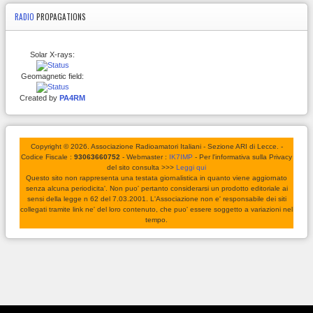
RADIO
PROPAGATIONS
Solar X-rays:
Geomagnetic field:
Created by
PA4RM
Copyright © 2026. Associazione Radioamatori Italiani - Sezione ARI di Lecce. -
Codice Fiscale :
93063660752
- Webmaster :
IK7IMP
- Per l'informativa sulla Privacy
del sito consulta >>>
Leggi qui
Questo sito non rappresenta una testata giornalistica in quanto viene aggiornato
senza alcuna periodicita'. Non puo' pertanto considerarsi un prodotto editoriale ai
sensi della legge n 62 del 7.03.2001. L'Associazione non e' responsabile dei siti
collegati tramite link ne' del loro contenuto, che puo' essere soggetto a variazioni nel
tempo.