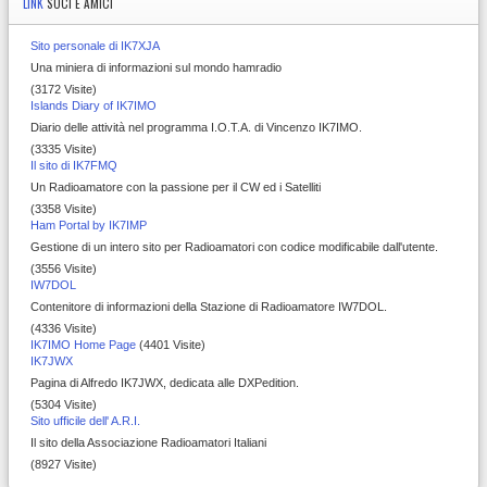
LINK
SOCI E AMICI
Sito personale di IK7XJA
Una miniera di informazioni sul mondo hamradio
(3172 Visite)
Islands Diary of IK7IMO
Diario delle attività nel programma I.O.T.A. di Vincenzo IK7IMO.
(3335 Visite)
Il sito di IK7FMQ
Un Radioamatore con la passione per il CW ed i Satelliti
(3358 Visite)
Ham Portal by IK7IMP
Gestione di un intero sito per Radioamatori con codice modificabile dall'utente.
(3556 Visite)
IW7DOL
Contenitore di informazioni della Stazione di Radioamatore IW7DOL.
(4336 Visite)
IK7IMO Home Page
(4401 Visite)
IK7JWX
Pagina di Alfredo IK7JWX, dedicata alle DXPedition.
(5304 Visite)
Sito ufficile dell' A.R.I.
Il sito della Associazione Radioamatori Italiani
(8927 Visite)