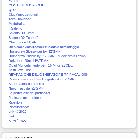
Eventi
CONTEST & DIPLOMI
QRP
Club Autocostruttori
Area Download
Modulistica
Il Salento
Salento DX Team
Salento DX Team (2)
Che cosa è il QRP
Un piccolo Amplificatore in scatola di montaggio
Homebrew Sideswiper by IZ7GMN
Homebrew Paddle by IZ7GMN - nuove realizzazioni
Delta loop 20m di IW7DMH
Quad Monoelemento per i 15 Mt di IZ7CDE
Tasti Low Cost
RIPARAZIONE DEL GENERATORE RF RACAL 9084
Realizzazione di Tasti telegrafici da IZ7GMN
Accordatore da esterno
Nuovi Tasti da IZ7GMN
La perfezione dei particolari
Pagina in costruzione...
Ripetitori
Ripetitori new
attività 2020
Link
Attività 2022