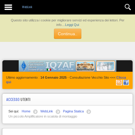
Contatti
WebLink
Questo sito utilizza i cookie per migliorare servizi ed esperienza dei lettori. Per
info....
Leggi Qui
Continua..
Ultimo aggiornamento :
14 Gennaio 2025
- Consultazione Vecchio Sito <<<
Clicca
qui
ACCESSO
UTENTI
Sei qui:
Home
WebLink
Pagina Statica
Un piccolo Amplificatore in scatola di montaggio