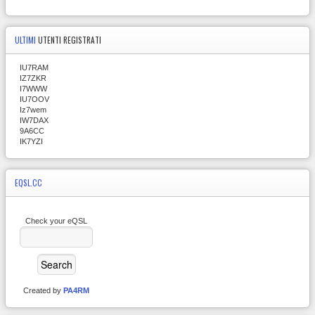
ULTIMI
UTENTI REGISTRATI
IU7RAM
IZ7ZKR
I7WWW
IU7OOV
Iz7wem
IW7DAX
9A6CC
IK7YZI
EQSL.CC
Check your eQSL
Created by
PA4RM