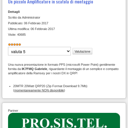
Un piccolo Amplificatore in scatola di montaggio
Dettagli
Scritto da
Administrator
Pubblicato: 06 Febbraio 2017
Ultima modifica: 06 Febbraio 2017
Visite: 40685
Valutazione
attuale:
5
/
5
Valuta
Una nuova presentazione in formato PPS (microsoft Power Point) gentilmente
fornita da
IK7FMQ Gabriele
, riguardante il montaggio di un semplice e compatto
amplificatore della Ramsey per i nostri DX in QRP!
20MTR 20Watt QRP20 (Zip Format Download 9.7Mb)
(
momentaneamente NON disponibile
)
Partner