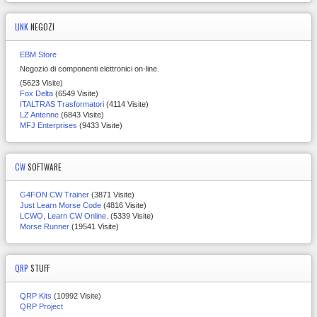
LINK
NEGOZI
EBM Store
Negozio di componenti elettronici on-line.
(5623 Visite)
Fox Delta
(6549 Visite)
ITALTRAS Trasformatori
(4114 Visite)
LZ Antenne
(6843 Visite)
MFJ Enterprises
(9433 Visite)
CW
SOFTWARE
G4FON CW Trainer
(3871 Visite)
Just Learn Morse Code
(4816 Visite)
LCWO, Learn CW Online.
(5339 Visite)
Morse Runner
(19541 Visite)
QRP
STUFF
QRP Kits
(10992 Visite)
QRP Project