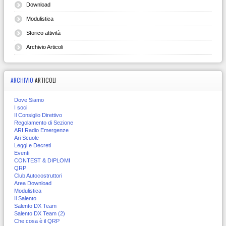
Download
Modulistica
Storico attività
Archivio Articoli
ARCHIVIO
ARTICOLI
Dove Siamo
I soci
Il Consiglio Direttivo
Regolamento di Sezione
ARI Radio Emergenze
Ari Scuole
Leggi e Decreti
Eventi
CONTEST & DIPLOMI
QRP
Club Autocostruttori
Area Download
Modulistica
Il Salento
Salento DX Team
Salento DX Team (2)
Che cosa è il QRP