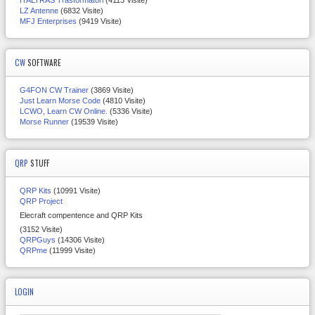
ITALTRAS Trasformatori
(4113 Visite)
LZ Antenne
(6832 Visite)
MFJ Enterprises
(9419 Visite)
CW
SOFTWARE
G4FON CW Trainer
(3869 Visite)
Just Learn Morse Code
(4810 Visite)
LCWO, Learn CW Online.
(5336 Visite)
Morse Runner
(19539 Visite)
QRP
STUFF
QRP Kits
(10991 Visite)
QRP Project
Elecraft compentence and QRP Kits
(3152 Visite)
QRPGuys
(14306 Visite)
QRPme
(11999 Visite)
LOGIN