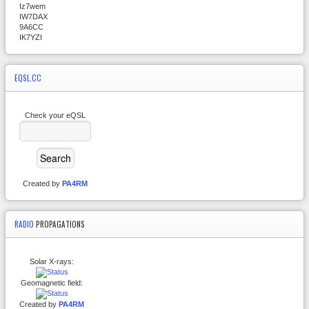
Iz7wem
IW7DAX
9A6CC
IK7YZI
EQSL.CC
Check your eQSL
Created by
PA4RM
RADIO
PROPAGATIONS
Solar X-rays:
Geomagnetic field:
Created by
PA4RM