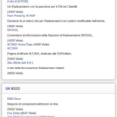
Il sito di IK7FMQ
Un Radioamatore con la passione per il CW ed i Satelliti
(3354 Visite)
Ham Portal by IK7IMP
Gestione di un intero sito per Radioamatori con codice modificabile dall'utente.
(3556 Visite)
IW7DOL
Contenitore di informazioni della Stazione di Radioamatore IW7DOL.
(4333 Visite)
IK7IMO Home Page
(4400 Visite)
IK7JWX
Pagina di Alfredo IK7JWX, dedicata alle DXPedition.
(5303 Visite)
Sito ufficile dell' A.R.I.
Il sito della Associazione Radioamatori Italiani
(8926 Visite)
LINK
NEGOZI
EBM Store
Negozio di componenti elettronici on-line.
(5620 Visite)
Fox Delta
(6547 Visite)