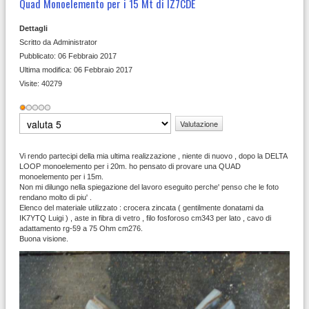
Quad Monoelemento per i 15 Mt di IZ7CDE
Dettagli
Scritto da
Administrator
Pubblicato: 06 Febbraio 2017
Ultima modifica: 06 Febbraio 2017
Visite: 40279
Valutazione
attuale:
1
/
5
Valuta
Vi rendo partecipi della mia ultima realizzazione , niente di nuovo , dopo la DELTA
LOOP monoelemento per i 20m. ho pensato di provare una QUAD
monoelemento per i 15m.
Non mi dilungo nella spiegazione del lavoro eseguito perche' penso che le foto
rendano molto di piu' .
Elenco del materiale utilizzato : crocera zincata ( gentilmente donatami da
IK7YTQ Luigi ) , aste in fibra di vetro , filo fosforoso cm343 per lato , cavo di
adattamento rg-59 a 75 Ohm cm276.
Buona visione.