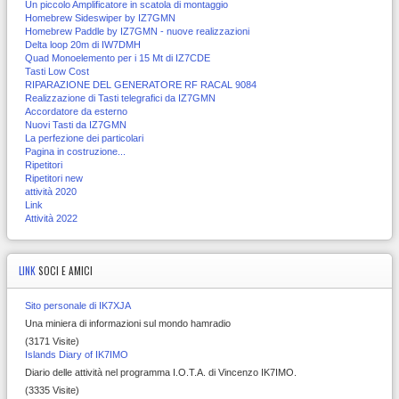
Un piccolo Amplificatore in scatola di montaggio
Homebrew Sideswiper by IZ7GMN
Homebrew Paddle by IZ7GMN - nuove realizzazioni
Delta loop 20m di IW7DMH
Quad Monoelemento per i 15 Mt di IZ7CDE
Tasti Low Cost
RIPARAZIONE DEL GENERATORE RF RACAL 9084
Realizzazione di Tasti telegrafici da IZ7GMN
Accordatore da esterno
Nuovi Tasti da IZ7GMN
La perfezione dei particolari
Pagina in costruzione...
Ripetitori
Ripetitori new
attività 2020
Link
Attività 2022
LINK
SOCI E AMICI
Sito personale di IK7XJA
Una miniera di informazioni sul mondo hamradio
(3171 Visite)
Islands Diary of IK7IMO
Diario delle attività nel programma I.O.T.A. di Vincenzo IK7IMO.
(3335 Visite)