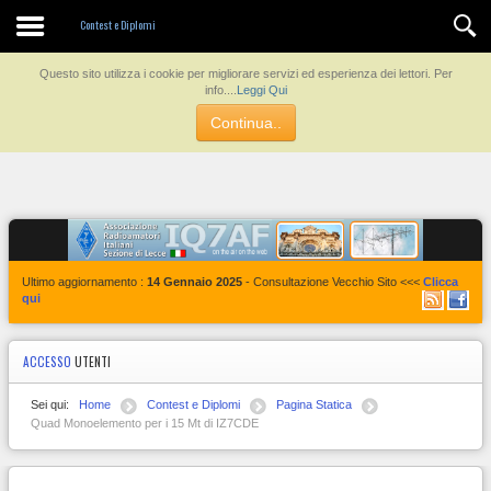
Contatti
Contest e Diplomi
Questo sito utilizza i cookie per migliorare servizi ed esperienza dei lettori. Per
info....
Leggi Qui
Continua..
Ultimo aggiornamento :
14 Gennaio 2025
- Consultazione Vecchio Sito <<<
Clicca
qui
ACCESSO
UTENTI
Sei qui:
Home
Contest e Diplomi
Pagina Statica
Quad Monoelemento per i 15 Mt di IZ7CDE