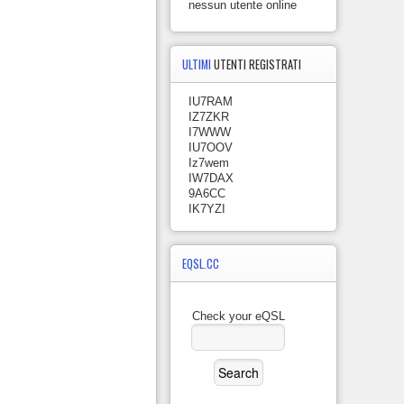
nessun utente online
ULTIMI
UTENTI REGISTRATI
IU7RAM
IZ7ZKR
I7WWW
IU7OOV
Iz7wem
IW7DAX
9A6CC
IK7YZI
EQSL.CC
Check your eQSL