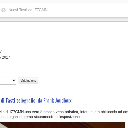
Nuovi Tasti da IZ7GMN
17
o 2017
di Tasti telegrafici da Frank Joudioux.
la di IZ7GMN una vera è propria vena artistica, infatti ci sta abituando ad am
 poco organizzeremo sicuramente un'esposizione.