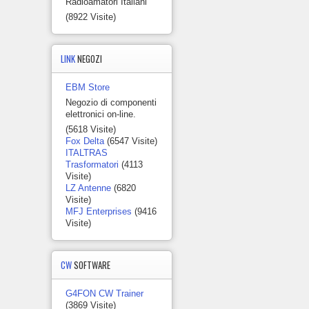
Radioamatori Italiani
(8922 Visite)
LINK
NEGOZI
EBM Store
Negozio di componenti
elettronici on-line.
(5618 Visite)
Fox Delta
(6547 Visite)
ITALTRAS
Trasformatori
(4113
Visite)
LZ Antenne
(6820
Visite)
MFJ Enterprises
(9416
Visite)
CW
SOFTWARE
G4FON CW Trainer
(3869 Visite)