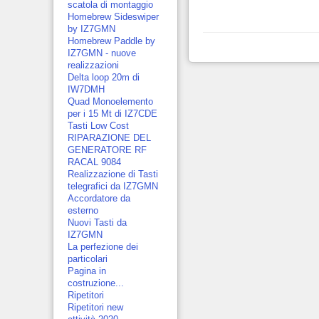
scatola di montaggio
Homebrew Sideswiper
by IZ7GMN
Homebrew Paddle by
IZ7GMN - nuove
realizzazioni
Delta loop 20m di
IW7DMH
Quad Monoelemento
per i 15 Mt di IZ7CDE
Tasti Low Cost
RIPARAZIONE DEL
GENERATORE RF
RACAL 9084
Realizzazione di Tasti
telegrafici da IZ7GMN
Accordatore da
esterno
Nuovi Tasti da
IZ7GMN
La perfezione dei
particolari
Pagina in
costruzione...
Ripetitori
Ripetitori new