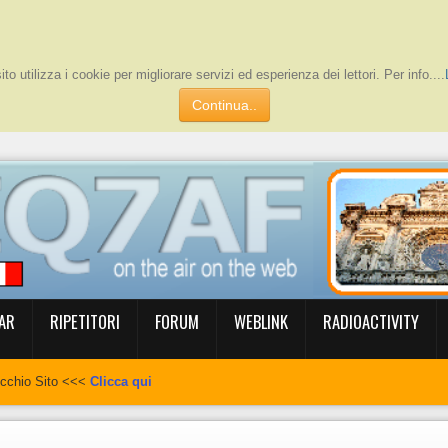
to utilizza i cookie per migliorare servizi ed esperienza dei lettori. Per info....
Continua..
AR
RIPETITORI
FORUM
WEBLINK
RADIOACTIVITY
ecchio Sito <<<
Clicca qui