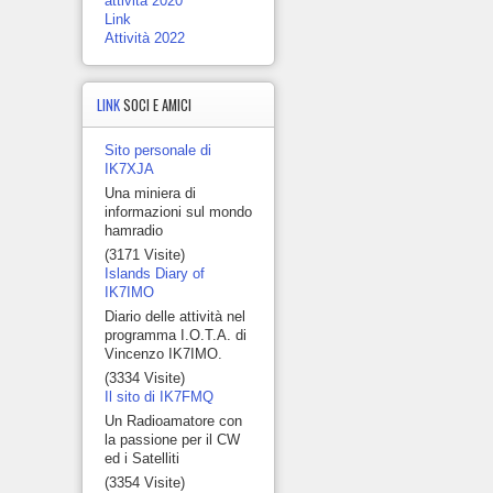
attività 2020
Link
Attività 2022
LINK
SOCI E AMICI
Sito personale di
IK7XJA
Una miniera di
informazioni sul mondo
hamradio
(3171 Visite)
Islands Diary of
IK7IMO
Diario delle attività nel
programma I.O.T.A. di
Vincenzo IK7IMO.
(3334 Visite)
Il sito di IK7FMQ
Un Radioamatore con
la passione per il CW
ed i Satelliti
(3354 Visite)