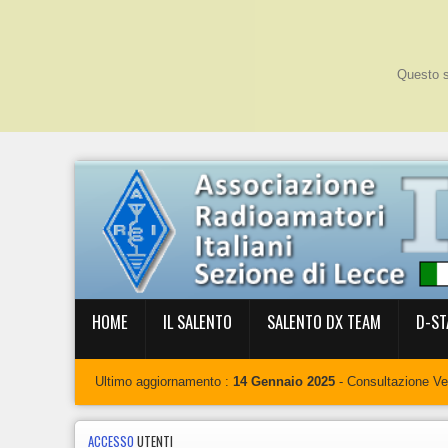
Questo si
HOME
IL SALENTO
SALENTO DX TEAM
D-ST
Ultimo aggiornamento :
14 Gennaio 2025
- Consultazione V
ACCESSO
UTENTI