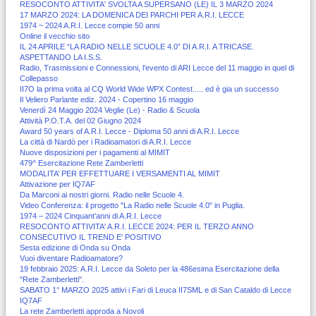
RESOCONTO ATTIVITA' SVOLTA A SUPERSANO (LE) IL 3 MARZO 2024
17 MARZO 2024: LA DOMENICA DEI PARCHI PER A.R.I. LECCE
1974 ~ 2024 A.R.I. Lecce compie 50 anni
Online il vecchio sito
IL 24 APRILE “LA RADIO NELLE SCUOLE 4.0” DI A.R.I. A TRICASE.
ASPETTANDO LA I.S.S.
Radio, Trasmissioni e Connessioni, l’evento di ARI Lecce del 11 maggio in quel di
Collepasso
II7O la prima volta al CQ World Wide WPX Contest..... ed è gia un successo
Il Veliero Parlante ediz. 2024 - Copertino 16 maggio
Venerdì 24 Maggio 2024 Veglie (Le) - Radio & Scuola
Attività P.O.T.A. del 02 Giugno 2024
Award 50 years of A.R.I. Lecce - Diploma 50 anni di A.R.I. Lecce
La città di Nardò per i Radioamatori di A.R.I. Lecce
Nuove disposizioni per i pagamenti al MIMIT
479^ Esercitazione Rete Zamberletti
MODALITA’ PER EFFETTUARE I VERSAMENTI AL MIMIT
Attivazione per IQ7AF
Da Marconi ai nostri giorni. Radio nelle Scuole 4.
Video Conferenza: il progetto "La Radio nelle Scuole 4.0" in Puglia.
1974 – 2024 Cinquant’anni di A.R.I. Lecce
RESOCONTO ATTIVITA' A.R.I. LECCE 2024: PER IL TERZO ANNO
CONSECUTIVO IL TREND E' POSITIVO
Sesta edizione di Onda su Onda
Vuoi diventare Radioamatore?
19 febbraio 2025: A.R.I. Lecce da Soleto per la 486esima Esercitazione della
"Rete Zamberletti".
SABATO 1° MARZO 2025 attivi i Fari di Leuca II7SML e di San Cataldo di Lecce
IQ7AF
La rete Zamberletti approda a Novoli