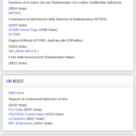
Gestione di un intero sito per Radioamatori con codice modificabile dall'utente.
(3554 Visite)
IW7DOL
Contenitore di informazioni della Stazione di Radioamatore IW7DOL.
(4333 Visite)
IK7IMO Home Page
(4398 Visite)
IK7JWX
Pagina di Alfredo IK7JWX, dedicata alle DXPedition.
(5303 Visite)
Sito ufficile dell' A.R.I.
Il sito della Associazione Radioamatori Italiani
(8922 Visite)
LINK
NEGOZI
EBM Store
Negozio di componenti elettronici on-line.
(5618 Visite)
Fox Delta
(6547 Visite)
ITALTRAS Trasformatori
(4113 Visite)
LZ Antenne
(6822 Visite)
MFJ Enterprises
(9416 Visite)