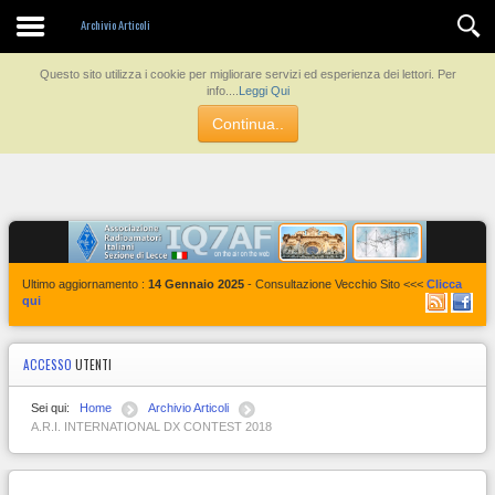
Contatti
Archivio Articoli
Questo sito utilizza i cookie per migliorare servizi ed esperienza dei lettori. Per
info....
Leggi Qui
Continua..
Ultimo aggiornamento :
14 Gennaio 2025
- Consultazione Vecchio Sito <<<
Clicca
qui
ACCESSO
UTENTI
Sei qui:
Home
Archivio Articoli
A.R.I. INTERNATIONAL DX CONTEST 2018