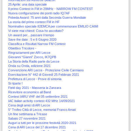
Informazioni sul Reverse Beacon
25 Aprile: una data speciale
Il primo Contest in FM in 29MHz - NARROW FM CONTEST
Nuova configurazione dei ponti radio IQ7AF
Pobeda Award: 75 anni dalla Seconda Guerra Mondiale
La storia del primo contest FM in HF
Nominativo speciale II2EMCA per commemorare EMILIO CAIMI
Vi siete mai chiesti: Cosa ho ascoltato?
Un award per... passare il tempo
Save the date : 5 e 6 Giugno 2020
Classifica e Risultati Narrow FM Contest
Obiettivo Tricolore -
Ringraziamenti per ARI Lecce
Giovanni “Gianni” Zocco, IK7QPB
La Storia della Radio parte da Lecce
Onda su Onda, edizione 2021
Convenzione ARI Lecce - Protezione Civile Carmiano
Esercitazione N° 442 di Giovedì 25 Febbraio 2021
Prefettura di Lecce - Prove di sintonia
Si riparte !
Field day 2021 - Masseria la Zanzara
Ricevitore economico all Band
Contest IARU VHF del 05 settembre 2021
IAC italian activity contest 432 MHz 14/09/2021
Cena degli amici di ARI Lecce
5° Trofeo Città di Lecce, memorial Franco Amati
Un fine settimana a Tricase
Sabato 27 novembre 2021
Auguri a tutti per le prossime festività 2020-2021
Cena di ARI Lecce del 17 dicembre 2021