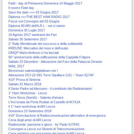
Field - day di Primavera Domenica 14 Maggio 2017
Il nostro Field day
Save the date >>> 03 Giugno 2017
Diploma >>>THE BEST HAM RADIO 2017
Focus sul Convegno del 03 Giugno
Diploma 90 ARI dell'A.R.I. - noi ci siamo
Domenica 30 Luglio 2017
19 Agosto 2017 weekand dei Fari
Sabato 30 Settembre 2017
2° Rally Meridionale del soccorso e della solidarietà
RREUSE: Mercatino del riuso e dell’usato
I2MQP Mario Ambrosi ci ha lasciati
50° anniversario della edificazione della Cappella Folgore
Sabato 23 Dicembre - Attivazione del Faro della Palascia Otranto
WAIL 2017
Benvenuto salentodigitalteam.net !
Attivazione DCI LE-091 Torre Squillace (LE) ~ Team IQ7AF
410^ Prova di Sintonia
Sabato 31 Marzo 2018
Il Santo Padre ad Alessano - il contributo dei Radioamatori
1° Ham Workshop - Lecce
Torre Nova (Nardò) - Salento d'amare
L'Incrociata da Porta Rudiae al Castello di IK7XJA
Il 1° ham workshop di ARI Lecce
Domenica 23 Settembre 2018
416^ Esercitazione di Radiocomunicazioni alternative di emergenza
Cena degli amici di ARI Lecce
Radiosonde: passione e gioco - by Paolo IU7IHG
Convegno a Lecce sui Sistemi di Telecomunicazione
Cena natalizia con estrazione dei premi di ARI Lecce