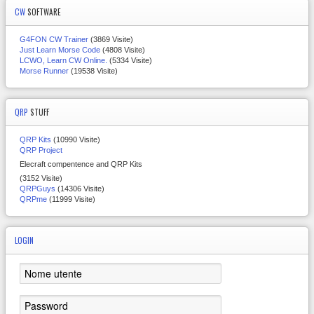
CW
SOFTWARE
G4FON CW Trainer
(3869 Visite)
Just Learn Morse Code
(4808 Visite)
LCWO, Learn CW Online.
(5334 Visite)
Morse Runner
(19538 Visite)
QRP
STUFF
QRP Kits
(10990 Visite)
QRP Project
Elecraft compentence and QRP Kits
(3152 Visite)
QRPGuys
(14306 Visite)
QRPme
(11999 Visite)
LOGIN