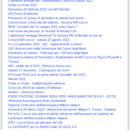
Contributo annuale per i Radioamatori Classe A (unica) 2022
Onda su Onda 2022
Domenica 20 febbraio 2022 con ARI Brindisi
453 Prova di Sintonia
Primavera. E' tempo di riprendere le attività fuori porta.
Convenzione Università del Salento - Sezione ARI Lecce
MISE Circolare del 16 maggio 2022, tutto chiaro ?
Una storia dal passato, le vicende di Renato Coti
“Lighthouse Heritage Weekend” la Sezione ARI di Brindisi on the air
Cena di ARI Lecce - sabato 27 agosto 2022
6 e 13 settembre 2022 - IAC - Italian Activity Contest
150° Anniversario dalla fondazione del Corpo degli Alpini
Domenica 16 ottobre - Field day per i 150 anni degli Alpini
Domenica mattina 20 Novembre i Radioamatori di ARI Lecce in Piazza Pisanelli a
Tricase
ARI - tariffe per il 2023 - Rinnovi e Nuovi soci
Sabato 17 dicembre - Castrignano de Greci
A Tricase Porto (Le) la prima attività "portatile" del 2023
Attività 2023
Onda su Onda - Gallipoli quarta edizione
Corso di LINUX da sabato 18 febbraio
Aradeo - Soccorso Amico
ESERCITAZIONE, DOMANI SERA, PER I RADIOAMATORI DI A.R.I. LECCE
464esima Esercitazione Rete Zamberletti
Diploma Cento Anni dell'Aeronautica Militare Italiana
Domenica 26 Marzo 2023 - Attivazione Aeroporto Militare F. Cesari - Galatina
Per A.R.I. Lecce due giorni di attività all'interno dell'Aeroporto di Galatina nel
centenario dell'Aeronautica Militare Italiana
A.R.I. Lecce forma gli operatori del 118.
Le GIORNATE per La RADIO nelle SCUOLE 4.0