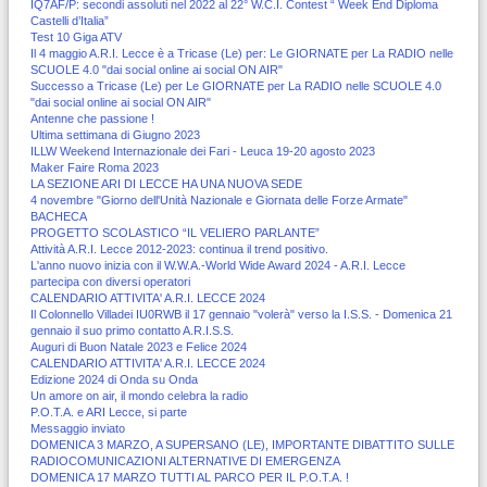
IQ7AF/P: secondi assoluti nel 2022 al 22° W.C.I. Contest “ Week End Diploma
Castelli d’Italia”
Test 10 Giga ATV
Il 4 maggio A.R.I. Lecce è a Tricase (Le) per: Le GIORNATE per La RADIO nelle
SCUOLE 4.0 "dai social online ai social ON AIR"
Successo a Tricase (Le) per Le GIORNATE per La RADIO nelle SCUOLE 4.0
"dai social online ai social ON AIR"
Antenne che passione !
Ultima settimana di Giugno 2023
ILLW Weekend Internazionale dei Fari - Leuca 19-20 agosto 2023
Maker Faire Roma 2023
LA SEZIONE ARI DI LECCE HA UNA NUOVA SEDE
4 novembre "Giorno dell'Unità Nazionale e Giornata delle Forze Armate"
BACHECA
PROGETTO SCOLASTICO “IL VELIERO PARLANTE”
Attività A.R.I. Lecce 2012-2023: continua il trend positivo.
L'anno nuovo inizia con il W.W.A.-World Wide Award 2024 - A.R.I. Lecce
partecipa con diversi operatori
CALENDARIO ATTIVITA' A.R.I. LECCE 2024
Il Colonnello Villadei IU0RWB il 17 gennaio "volerà" verso la I.S.S. - Domenica 21
gennaio il suo primo contatto A.R.I.S.S.
Auguri di Buon Natale 2023 e Felice 2024
CALENDARIO ATTIVITA' A.R.I. LECCE 2024
Edizione 2024 di Onda su Onda
Un amore on air, il mondo celebra la radio
P.O.T.A. e ARI Lecce, si parte
Messaggio inviato
DOMENICA 3 MARZO, A SUPERSANO (LE), IMPORTANTE DIBATTITO SULLE
RADIOCOMUNICAZIONI ALTERNATIVE DI EMERGENZA
DOMENICA 17 MARZO TUTTI AL PARCO PER IL P.O.T.A. !