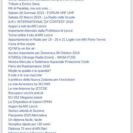
Tributo a Enrico Sava
R6 di Parabita, ma non solo....
Sabato 26 Gennaio 2019 - FORUM VHF UHF
Sabato 02 Marzo 2019 - La Radio nelle Scuole
A.R.I. INTERNATIONAL DX CONTEST 2018
Auguri a tutti da ARI Lecce
Importante Attestato dalla Prefettura di Lecce
Torna online il sito di ARI Lecce
Appuntamento in Radio per 19 - 20 e 21 Luglio con ARI Porto Torres
Cena di fine estate
IQ7AF/p on the air
Avviso importante per Domenica 06 Ottobre 2019
II7SRE/p (Strange Radio Event) - WHSA IT200
Mostra Mercato e Settimana Nazionale Protezione Civile
Fiera del Radioamatore 2020
Meglio la qualità o la quantità?
Il sole e le sue macchie
Il prefisso della Nuova Zelanda per il lockdown
Le mie Avventure by IK7JWX
Le mie Antenne by IZ7CDE
Recupero vecchi articoli
EU-052 Meganisi island
Le DXpedition di Gianni I7PHH
Auguri da ARI Lecce
Storico attività di Sezione
Pasquetta 2020 Alternativa
Un diploma facile, facile
Semplice dipolo per i 60 metri
Diploma 70 anni di ARI Bari