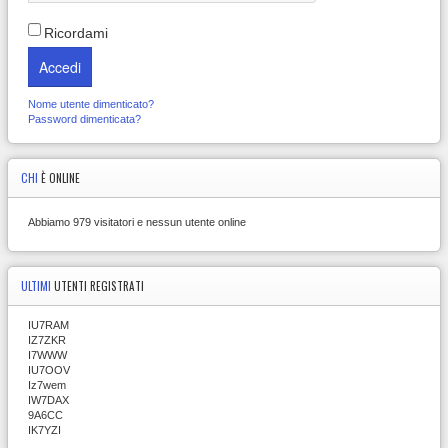
Ricordami
Accedi
Nome utente dimenticato?
Password dimenticata?
CHI
È ONLINE
Abbiamo 979 visitatori e nessun utente online
ULTIMI
UTENTI REGISTRATI
IU7RAM
IZ7ZKR
I7WWW
IU7OOV
Iz7wem
IW7DAX
9A6CC
IK7YZI