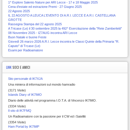
1^ Explore Salento Nature per ARI Lecce - 17 e 18 Maggio 2025
Cena d'estate ed estrazione Premi - 27 Giugno 2025
22 Agosto 2025
IL 22 AGOSTO A LEUCA L'EVENTO DI A.R.I. LECCE E A.R.I. CASTELLANA
GROTTE
Rassegna Stampa del 22 agosto 2025
A Tricase (Le) il 30 settembre 2025 la 492^ Esercitazione della "Rete Zamberletti"
08 Novembre 2025 - IZ7AUG incontra ARI Lecce
Buon Natale e buone Feste
Giovedì 26 marzo 2026 A.R.I. Lecce incontra le Classi Quinte della Primaria "R.
Caputo" di Trcase (Le)
Esami per Radioamatore
LINK
SOCI E AMICI
Sito personale di IK7XJA
Una miniera di informazioni sul mondo hamradio
(3171 Visite)
Islands Diary of IK7IMO
Diario delle attività nel programma I.O.T.A. di Vincenzo IK7IMO.
(3334 Visite)
Il sito di IK7FMQ
Un Radioamatore con la passione per il CW ed i Satelliti
(3354 Visite)
Ham Portal by IK7IMP