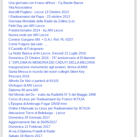
Una giornata con il naso all’insù - Cq Bande Basse
Vita Associativa
Astrofili Pugliesi - Lecce 13 Ottobre 2013
I Radioamatori dal Papa - 23 ottobre 2013
Giornata Mondiale della Radio da Zollino (Le)
Field Day per ARI Lecce
Friedrichshafen 2014 - by ARI Lecce
Nuova sede per ARI Lecce
Contest Gargano 6M. + D.A.I. Ref. PL-0337
Come Folgore dal cielo ….
Il Castello di Fulcignano
La Notte Bianca di Ari Lecce, Giovedì 21 Luglio 2016
Domenica 23 Ottobre 2016 - 74° anniversario di El Alamein
1° DIPLOMA IN MEMORIA DEI CADUTI DELLA MELORIA
Inaugurazione monumento agli aviatori, deriva di AMX.
Santa Messa in ricordo dei nostri colleghi Silent Key
Pescara 2016
Alfredo De Nisi ci parlerà di 6V1IS
Gli Auguri di ARI Lecce
Diploma 90 anni ARI
Nel Mondo del Dx - tratto da RadioKit N° 5 del Maggio 1998
Corso di Linux per Radioamatori by Franco IK7XJA
L'Epopea di Ambrogio Fogar I2NSF/mm
Online il Manuale su Linux per Radioamatori by IK7XJA
Attivazione Torre di Belloluogo - Lecce
Domenica 29 Gennaio 2017
Aggiornamenti Sito al 30/05/2017
Domenica 12 Febbraio 2017
Al via il Diploma Fratelli di Radio
Sabato 18 Marzo 2017