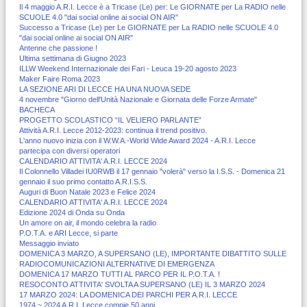
Il 4 maggio A.R.I. Lecce è a Tricase (Le) per: Le GIORNATE per La RADIO nelle
SCUOLE 4.0 "dai social online ai social ON AIR"
Successo a Tricase (Le) per Le GIORNATE per La RADIO nelle SCUOLE 4.0
"dai social online ai social ON AIR"
Antenne che passione !
Ultima settimana di Giugno 2023
ILLW Weekend Internazionale dei Fari - Leuca 19-20 agosto 2023
Maker Faire Roma 2023
LA SEZIONE ARI DI LECCE HA UNA NUOVA SEDE
4 novembre "Giorno dell'Unità Nazionale e Giornata delle Forze Armate"
BACHECA
PROGETTO SCOLASTICO “IL VELIERO PARLANTE”
Attività A.R.I. Lecce 2012-2023: continua il trend positivo.
L'anno nuovo inizia con il W.W.A.-World Wide Award 2024 - A.R.I. Lecce
partecipa con diversi operatori
CALENDARIO ATTIVITA' A.R.I. LECCE 2024
Il Colonnello Villadei IU0RWB il 17 gennaio "volerà" verso la I.S.S. - Domenica 21
gennaio il suo primo contatto A.R.I.S.S.
Auguri di Buon Natale 2023 e Felice 2024
CALENDARIO ATTIVITA' A.R.I. LECCE 2024
Edizione 2024 di Onda su Onda
Un amore on air, il mondo celebra la radio
P.O.T.A. e ARI Lecce, si parte
Messaggio inviato
DOMENICA 3 MARZO, A SUPERSANO (LE), IMPORTANTE DIBATTITO SULLE
RADIOCOMUNICAZIONI ALTERNATIVE DI EMERGENZA
DOMENICA 17 MARZO TUTTI AL PARCO PER IL P.O.T.A. !
RESOCONTO ATTIVITA' SVOLTA A SUPERSANO (LE) IL 3 MARZO 2024
17 MARZO 2024: LA DOMENICA DEI PARCHI PER A.R.I. LECCE
1974 ~ 2024 A.R.I. Lecce compie 50 anni