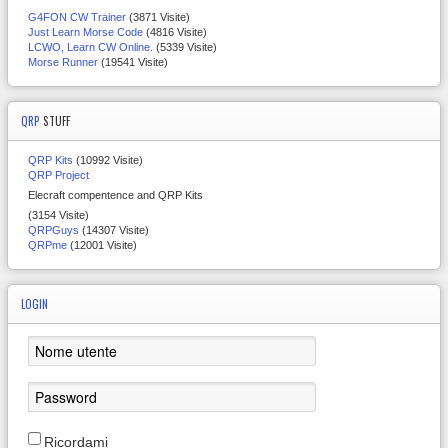
G4FON CW Trainer
(3871 Visite)
Just Learn Morse Code
(4816 Visite)
LCWO, Learn CW Online.
(5339 Visite)
Morse Runner
(19541 Visite)
QRP
STUFF
QRP Kits
(10992 Visite)
QRP Project
Elecraft compentence and QRP Kits
(3154 Visite)
QRPGuys
(14307 Visite)
QRPme
(12001 Visite)
LOGIN
Ricordami