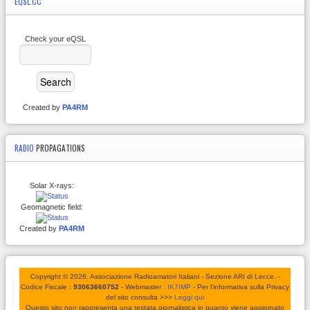
EQSL.CC
Check your eQSL
Created by
PA4RM
RADIO
PROPAGATIONS
Solar X-rays:
Geomagnetic field:
Created by
PA4RM
Copyright © 2026. Associazione Radioamatori Italiani - Sezione ARI di Lecce. -
Codice Fiscale :
93063660752
- Webmaster :
IK7IMP
- Per l'informativa sulla Privacy
del sito consulta >>>
Leggi qui
Questo sito non rappresenta una testata giornalistica in quanto viene aggiornato