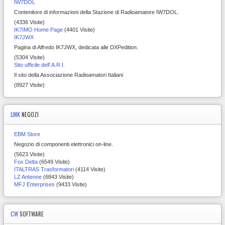
IW7DOL
Contenitore di informazioni della Stazione di Radioamatore IW7DOL.
(4336 Visite)
IK7IMO Home Page
(4401 Visite)
IK7JWX
Pagina di Alfredo IK7JWX, dedicata alle DXPedition.
(5304 Visite)
Sito ufficile dell' A.R.I.
Il sito della Associazione Radioamatori Italiani
(8927 Visite)
LINK
NEGOZI
EBM Store
Negozio di componenti elettronici on-line.
(5623 Visite)
Fox Delta
(6549 Visite)
ITALTRAS Trasformatori
(4114 Visite)
LZ Antenne
(6843 Visite)
MFJ Enterprises
(9433 Visite)
CW
SOFTWARE