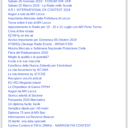
Sabato 26 Gennaio 2019 - FORUM VHF UHF
Sabato 02 Marzo 2019 - La Radio nelle Scuole
A.R.I. INTERNATIONAL DX CONTEST 2018
Auguri a tutti da ARI Lecce
Importante Attestato dalla Prefettura di Lecce
Torna online il sito di ARI Lecce
Appuntamento in Radio per 19 - 20 e 21 Luglio con ARI Porto Torres
Cena di fine estate
IQ7AF/p on the air
Avviso importante per Domenica 06 Ottobre 2019
II7SRE/p (Strange Radio Event) - WHSA IT200
Mostra Mercato e Settimana Nazionale Protezione Civile
Fiera del Radioamatore 2020
Meglio la qualità o la quantità?
Il sole e le sue macchie
Il prefisso della Nuova Zelanda per il lockdown
Le mie Avventure by IK7JWX
Le mie Antenne by IZ7CDE
Recupero vecchi articoli
EU-052 Meganisi island
Le DXpedition di Gianni I7PHH
Auguri da ARI Lecce
Storico attività di Sezione
Pasquetta 2020 Alternativa
Un diploma facile, facile
Semplice dipolo per i 60 metri
Diploma 70 anni di ARI Bari
Informazioni sul Reverse Beacon
25 Aprile: una data speciale
Il primo Contest in FM in 29MHz - NARROW FM CONTEST