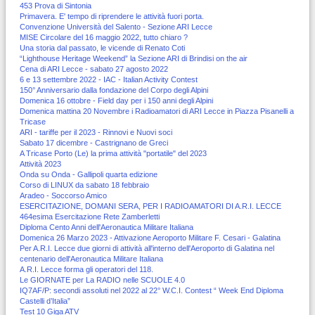
453 Prova di Sintonia
Primavera. E' tempo di riprendere le attività fuori porta.
Convenzione Università del Salento - Sezione ARI Lecce
MISE Circolare del 16 maggio 2022, tutto chiaro ?
Una storia dal passato, le vicende di Renato Coti
“Lighthouse Heritage Weekend” la Sezione ARI di Brindisi on the air
Cena di ARI Lecce - sabato 27 agosto 2022
6 e 13 settembre 2022 - IAC - Italian Activity Contest
150° Anniversario dalla fondazione del Corpo degli Alpini
Domenica 16 ottobre - Field day per i 150 anni degli Alpini
Domenica mattina 20 Novembre i Radioamatori di ARI Lecce in Piazza Pisanelli a
Tricase
ARI - tariffe per il 2023 - Rinnovi e Nuovi soci
Sabato 17 dicembre - Castrignano de Greci
A Tricase Porto (Le) la prima attività "portatile" del 2023
Attività 2023
Onda su Onda - Gallipoli quarta edizione
Corso di LINUX da sabato 18 febbraio
Aradeo - Soccorso Amico
ESERCITAZIONE, DOMANI SERA, PER I RADIOAMATORI DI A.R.I. LECCE
464esima Esercitazione Rete Zamberletti
Diploma Cento Anni dell'Aeronautica Militare Italiana
Domenica 26 Marzo 2023 - Attivazione Aeroporto Militare F. Cesari - Galatina
Per A.R.I. Lecce due giorni di attività all'interno dell'Aeroporto di Galatina nel
centenario dell'Aeronautica Militare Italiana
A.R.I. Lecce forma gli operatori del 118.
Le GIORNATE per La RADIO nelle SCUOLE 4.0
IQ7AF/P: secondi assoluti nel 2022 al 22° W.C.I. Contest “ Week End Diploma
Castelli d’Italia”
Test 10 Giga ATV