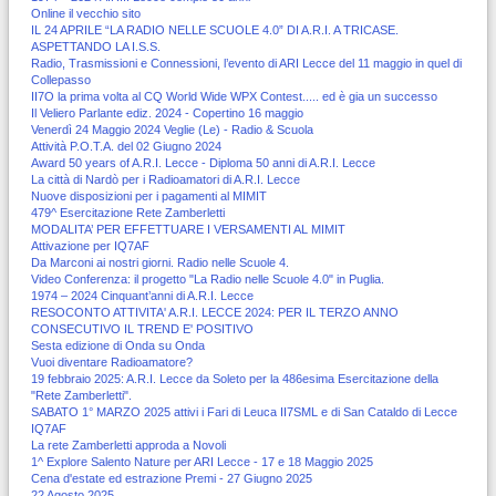
Online il vecchio sito
IL 24 APRILE “LA RADIO NELLE SCUOLE 4.0” DI A.R.I. A TRICASE.
ASPETTANDO LA I.S.S.
Radio, Trasmissioni e Connessioni, l’evento di ARI Lecce del 11 maggio in quel di
Collepasso
II7O la prima volta al CQ World Wide WPX Contest..... ed è gia un successo
Il Veliero Parlante ediz. 2024 - Copertino 16 maggio
Venerdì 24 Maggio 2024 Veglie (Le) - Radio & Scuola
Attività P.O.T.A. del 02 Giugno 2024
Award 50 years of A.R.I. Lecce - Diploma 50 anni di A.R.I. Lecce
La città di Nardò per i Radioamatori di A.R.I. Lecce
Nuove disposizioni per i pagamenti al MIMIT
479^ Esercitazione Rete Zamberletti
MODALITA’ PER EFFETTUARE I VERSAMENTI AL MIMIT
Attivazione per IQ7AF
Da Marconi ai nostri giorni. Radio nelle Scuole 4.
Video Conferenza: il progetto "La Radio nelle Scuole 4.0" in Puglia.
1974 – 2024 Cinquant’anni di A.R.I. Lecce
RESOCONTO ATTIVITA' A.R.I. LECCE 2024: PER IL TERZO ANNO
CONSECUTIVO IL TREND E' POSITIVO
Sesta edizione di Onda su Onda
Vuoi diventare Radioamatore?
19 febbraio 2025: A.R.I. Lecce da Soleto per la 486esima Esercitazione della
"Rete Zamberletti".
SABATO 1° MARZO 2025 attivi i Fari di Leuca II7SML e di San Cataldo di Lecce
IQ7AF
La rete Zamberletti approda a Novoli
1^ Explore Salento Nature per ARI Lecce - 17 e 18 Maggio 2025
Cena d'estate ed estrazione Premi - 27 Giugno 2025
22 Agosto 2025