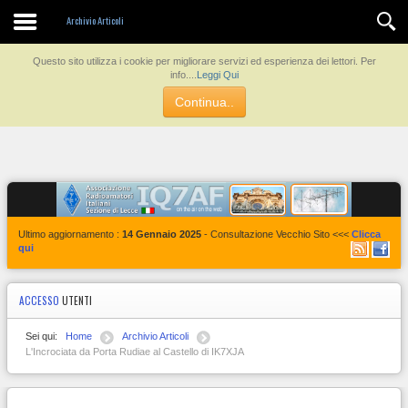
Contatti
Archivio Articoli
Questo sito utilizza i cookie per migliorare servizi ed esperienza dei lettori. Per
info....
Leggi Qui
Continua..
Ultimo aggiornamento :
14 Gennaio 2025
- Consultazione Vecchio Sito <<<
Clicca
qui
ACCESSO
UTENTI
Sei qui:
Home
Archivio Articoli
L'Incrociata da Porta Rudiae al Castello di IK7XJA