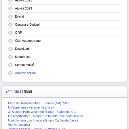
Attività 2022
Attività 2023
Eventi
Contest e Diplomi
QRP
Club Autocostruttori
Download
Modulistica
Storico attività
Archivio Articoli
ARCHIVIO
ARTICOLI
Fiera del Radioamatore - Pompei (NA) 2012
Un'esperienza veramente unica !
3° Salento Ham Weekend D-Star - 3 agosto 2012
Un Amplificatore Lineare “up to date” che parla italiano !
Una giornata con il naso all’insù - Cq Bande Basse
Vita Associativa
Astrofili Pugliesi - Lecce 13 Ottobre 2013