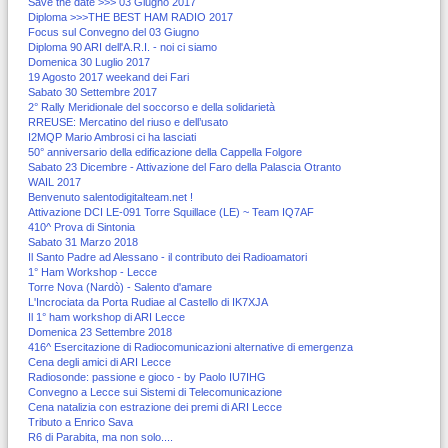
Save the date >>> 03 Giugno 2017
Diploma >>>THE BEST HAM RADIO 2017
Focus sul Convegno del 03 Giugno
Diploma 90 ARI dell'A.R.I. - noi ci siamo
Domenica 30 Luglio 2017
19 Agosto 2017 weekand dei Fari
Sabato 30 Settembre 2017
2° Rally Meridionale del soccorso e della solidarietà
RREUSE: Mercatino del riuso e dell’usato
I2MQP Mario Ambrosi ci ha lasciati
50° anniversario della edificazione della Cappella Folgore
Sabato 23 Dicembre - Attivazione del Faro della Palascia Otranto
WAIL 2017
Benvenuto salentodigitalteam.net !
Attivazione DCI LE-091 Torre Squillace (LE) ~ Team IQ7AF
410^ Prova di Sintonia
Sabato 31 Marzo 2018
Il Santo Padre ad Alessano - il contributo dei Radioamatori
1° Ham Workshop - Lecce
Torre Nova (Nardò) - Salento d'amare
L'Incrociata da Porta Rudiae al Castello di IK7XJA
Il 1° ham workshop di ARI Lecce
Domenica 23 Settembre 2018
416^ Esercitazione di Radiocomunicazioni alternative di emergenza
Cena degli amici di ARI Lecce
Radiosonde: passione e gioco - by Paolo IU7IHG
Convegno a Lecce sui Sistemi di Telecomunicazione
Cena natalizia con estrazione dei premi di ARI Lecce
Tributo a Enrico Sava
R6 di Parabita, ma non solo....