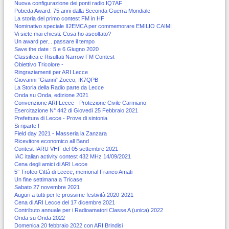
Nuova configurazione dei ponti radio IQ7AF
Pobeda Award: 75 anni dalla Seconda Guerra Mondiale
La storia del primo contest FM in HF
Nominativo speciale II2EMCA per commemorare EMILIO CAIMI
Vi siete mai chiesti: Cosa ho ascoltato?
Un award per... passare il tempo
Save the date : 5 e 6 Giugno 2020
Classifica e Risultati Narrow FM Contest
Obiettivo Tricolore -
Ringraziamenti per ARI Lecce
Giovanni “Gianni” Zocco, IK7QPB
La Storia della Radio parte da Lecce
Onda su Onda, edizione 2021
Convenzione ARI Lecce - Protezione Civile Carmiano
Esercitazione N° 442 di Giovedì 25 Febbraio 2021
Prefettura di Lecce - Prove di sintonia
Si riparte !
Field day 2021 - Masseria la Zanzara
Ricevitore economico all Band
Contest IARU VHF del 05 settembre 2021
IAC italian activity contest 432 MHz 14/09/2021
Cena degli amici di ARI Lecce
5° Trofeo Città di Lecce, memorial Franco Amati
Un fine settimana a Tricase
Sabato 27 novembre 2021
Auguri a tutti per le prossime festività 2020-2021
Cena di ARI Lecce del 17 dicembre 2021
Contributo annuale per i Radioamatori Classe A (unica) 2022
Onda su Onda 2022
Domenica 20 febbraio 2022 con ARI Brindisi