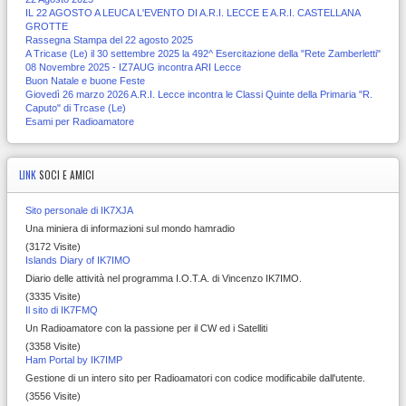
IL 22 AGOSTO A LEUCA L'EVENTO DI A.R.I. LECCE E A.R.I. CASTELLANA
GROTTE
Rassegna Stampa del 22 agosto 2025
A Tricase (Le) il 30 settembre 2025 la 492^ Esercitazione della "Rete Zamberletti"
08 Novembre 2025 - IZ7AUG incontra ARI Lecce
Buon Natale e buone Feste
Giovedì 26 marzo 2026 A.R.I. Lecce incontra le Classi Quinte della Primaria "R.
Caputo" di Trcase (Le)
Esami per Radioamatore
LINK
SOCI E AMICI
Sito personale di IK7XJA
Una miniera di informazioni sul mondo hamradio
(3172 Visite)
Islands Diary of IK7IMO
Diario delle attività nel programma I.O.T.A. di Vincenzo IK7IMO.
(3335 Visite)
Il sito di IK7FMQ
Un Radioamatore con la passione per il CW ed i Satelliti
(3358 Visite)
Ham Portal by IK7IMP
Gestione di un intero sito per Radioamatori con codice modificabile dall'utente.
(3556 Visite)