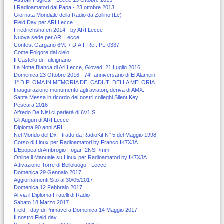
I Radioamatori dal Papa - 23 ottobre 2013
Giornata Mondiale della Radio da Zollino (Le)
Field Day per ARI Lecce
Friedrichshafen 2014 - by ARI Lecce
Nuova sede per ARI Lecce
Contest Gargano 6M. + D.A.I. Ref. PL-0337
Come Folgore dal cielo ….
Il Castello di Fulcignano
La Notte Bianca di Ari Lecce, Giovedì 21 Luglio 2016
Domenica 23 Ottobre 2016 - 74° anniversario di El Alamein
1° DIPLOMA IN MEMORIA DEI CADUTI DELLA MELORIA
Inaugurazione monumento agli aviatori, deriva di AMX.
Santa Messa in ricordo dei nostri colleghi Silent Key
Pescara 2016
Alfredo De Nisi ci parlerà di 6V1IS
Gli Auguri di ARI Lecce
Diploma 90 anni ARI
Nel Mondo del Dx - tratto da RadioKit N° 5 del Maggio 1998
Corso di Linux per Radioamatori by Franco IK7XJA
L'Epopea di Ambrogio Fogar I2NSF/mm
Online il Manuale su Linux per Radioamatori by IK7XJA
Attivazione Torre di Belloluogo - Lecce
Domenica 29 Gennaio 2017
Aggiornamenti Sito al 30/05/2017
Domenica 12 Febbraio 2017
Al via il Diploma Fratelli di Radio
Sabato 18 Marzo 2017
Field - day di Primavera Domenica 14 Maggio 2017
Il nostro Field day