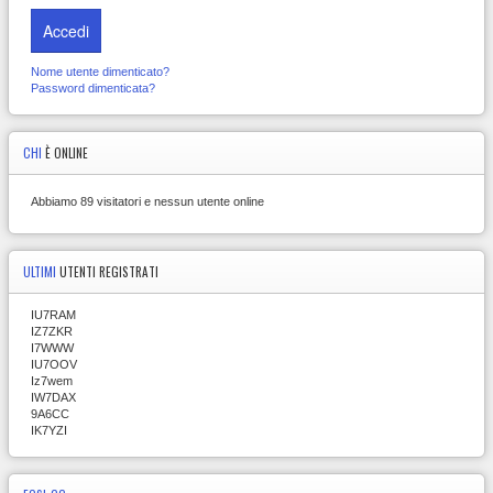
Accedi
Nome utente dimenticato?
Password dimenticata?
CHI
È ONLINE
Abbiamo 89 visitatori e nessun utente online
ULTIMI
UTENTI REGISTRATI
IU7RAM
IZ7ZKR
I7WWW
IU7OOV
Iz7wem
IW7DAX
9A6CC
IK7YZI