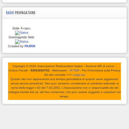
RADIO
PROPAGATIONS
Solar X-rays:
Geomagnetic field:
Created by
PA4RM
Copyright © 2026. Associazione Radioamatori Italiani - Sezione ARI di Lecce. -
Codice Fiscale :
93063660752
- Webmaster :
IK7IMP
- Per l'informativa sulla Privacy
del sito consulta >>>
Leggi qui
Questo sito non rappresenta una testata giornalistica in quanto viene aggiornato
senza alcuna periodicita'. Non puo' pertanto considerarsi un prodotto editoriale ai
sensi della legge n 62 del 7.03.2001. L'Associazione non e' responsabile dei siti
collegati tramite link ne' del loro contenuto, che puo' essere soggetto a variazioni nel
tempo.