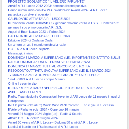
PROGETTO SCOLASTICO “IL VELIERO PARLANTE”
Attività A.R.I. Lecce 2012-2023: continua il trend positivo.
L'anno nuovo inizia con il W.W.A.-World Wide Award 2024 - A.R.I. Lecce
partecipa con diversi operatori
CALENDARIO ATTIVITA' A.R.I. LECCE 2024
Il Colonnello Villadei IU0RWB il 17 gennaio "volerà" verso la I.S.S. - Domenica 21
gennaio il suo primo contatto A.R.I.S.S.
Auguri di Buon Natale 2023 e Felice 2024
CALENDARIO ATTIVITA' A.R.I. LECCE 2024
Edizione 2024 di Onda su Onda
Un amore on air, il mondo celebra la radio
P.O.T.A. e ARI Lecce, si parte
Messaggio inviato
DOMENICA 3 MARZO, A SUPERSANO (LE), IMPORTANTE DIBATTITO SULLE
RADIOCOMUNICAZIONI ALTERNATIVE DI EMERGENZA
DOMENICA 17 MARZO TUTTI AL PARCO PER IL P.O.T.A. !
RESOCONTO ATTIVITA' SVOLTA A SUPERSANO (LE) IL 3 MARZO 2024
17 MARZO 2024: LA DOMENICA DEI PARCHI PER A.R.I. LECCE
1974 ~ 2024 A.R.I. Lecce compie 50 anni
Online il vecchio sito
IL 24 APRILE “LA RADIO NELLE SCUOLE 4.0” DI A.R.I. A TRICASE.
ASPETTANDO LA I.S.S.
Radio, Trasmissioni e Connessioni, l’evento di ARI Lecce del 11 maggio in quel di
Collepasso
II7O la prima volta al CQ World Wide WPX Contest..... ed è gia un successo
Il Veliero Parlante ediz. 2024 - Copertino 16 maggio
Venerdì 24 Maggio 2024 Veglie (Le) - Radio & Scuola
Attività P.O.T.A. del 02 Giugno 2024
Award 50 years of A.R.I. Lecce - Diploma 50 anni di A.R.I. Lecce
La città di Nardò per i Radioamatori di A.R.I. Lecce