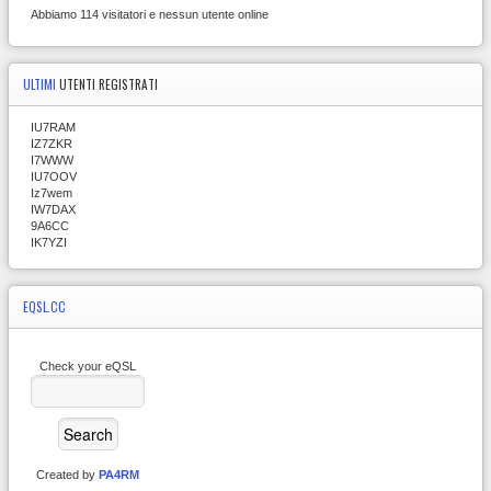
Abbiamo 114 visitatori e nessun utente online
ULTIMI
UTENTI REGISTRATI
IU7RAM
IZ7ZKR
I7WWW
IU7OOV
Iz7wem
IW7DAX
9A6CC
IK7YZI
EQSL.CC
Check your eQSL
Created by
PA4RM