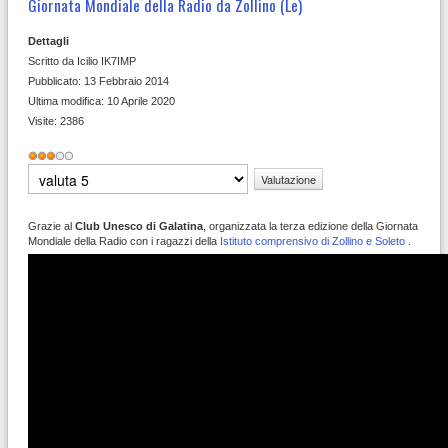
Giornata Mondiale della Radio da Zollino (Le)
Dettagli
Scritto da
Icilio IK7IMP
Pubblicato: 13 Febbraio 2014
Ultima modifica: 10 Aprile 2020
Visite: 2386
Valutazione
attuale:
3
/
5
Valuta
Grazie al
Club Unesco di Galatina
, organizzata la terza edizione della Giornata
Mondiale della Radio con i ragazzi della
Istituto comprensivo di Zollino e Soleto
.