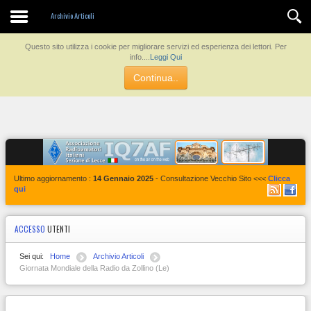
Contatti
Archivio Articoli
Questo sito utilizza i cookie per migliorare servizi ed esperienza dei lettori. Per
info....
Leggi Qui
Continua..
Ultimo aggiornamento :
14 Gennaio 2025
- Consultazione Vecchio Sito <<<
Clicca
qui
ACCESSO
UTENTI
Sei qui:
Home
Archivio Articoli
Giornata Mondiale della Radio da Zollino (Le)