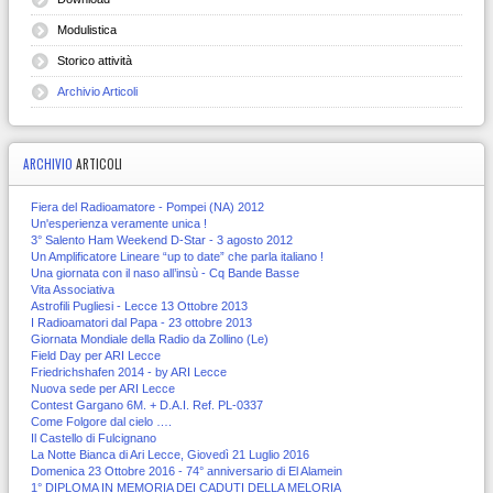
Modulistica
Storico attività
Archivio Articoli
ARCHIVIO
ARTICOLI
Fiera del Radioamatore - Pompei (NA) 2012
Un'esperienza veramente unica !
3° Salento Ham Weekend D-Star - 3 agosto 2012
Un Amplificatore Lineare “up to date” che parla italiano !
Una giornata con il naso all’insù - Cq Bande Basse
Vita Associativa
Astrofili Pugliesi - Lecce 13 Ottobre 2013
I Radioamatori dal Papa - 23 ottobre 2013
Giornata Mondiale della Radio da Zollino (Le)
Field Day per ARI Lecce
Friedrichshafen 2014 - by ARI Lecce
Nuova sede per ARI Lecce
Contest Gargano 6M. + D.A.I. Ref. PL-0337
Come Folgore dal cielo ….
Il Castello di Fulcignano
La Notte Bianca di Ari Lecce, Giovedì 21 Luglio 2016
Domenica 23 Ottobre 2016 - 74° anniversario di El Alamein
1° DIPLOMA IN MEMORIA DEI CADUTI DELLA MELORIA