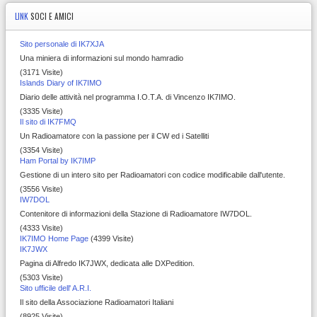
LINK
SOCI E AMICI
Sito personale di IK7XJA
Una miniera di informazioni sul mondo hamradio
(3171 Visite)
Islands Diary of IK7IMO
Diario delle attività nel programma I.O.T.A. di Vincenzo IK7IMO.
(3335 Visite)
Il sito di IK7FMQ
Un Radioamatore con la passione per il CW ed i Satelliti
(3354 Visite)
Ham Portal by IK7IMP
Gestione di un intero sito per Radioamatori con codice modificabile dall'utente.
(3556 Visite)
IW7DOL
Contenitore di informazioni della Stazione di Radioamatore IW7DOL.
(4333 Visite)
IK7IMO Home Page
(4399 Visite)
IK7JWX
Pagina di Alfredo IK7JWX, dedicata alle DXPedition.
(5303 Visite)
Sito ufficile dell' A.R.I.
Il sito della Associazione Radioamatori Italiani
(8925 Visite)