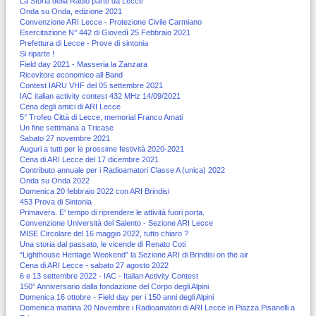
La Storia della Radio parte da Lecce
Onda su Onda, edizione 2021
Convenzione ARI Lecce - Protezione Civile Carmiano
Esercitazione N° 442 di Giovedì 25 Febbraio 2021
Prefettura di Lecce - Prove di sintonia
Si riparte !
Field day 2021 - Masseria la Zanzara
Ricevitore economico all Band
Contest IARU VHF del 05 settembre 2021
IAC italian activity contest 432 MHz 14/09/2021
Cena degli amici di ARI Lecce
5° Trofeo Città di Lecce, memorial Franco Amati
Un fine settimana a Tricase
Sabato 27 novembre 2021
Auguri a tutti per le prossime festività 2020-2021
Cena di ARI Lecce del 17 dicembre 2021
Contributo annuale per i Radioamatori Classe A (unica) 2022
Onda su Onda 2022
Domenica 20 febbraio 2022 con ARI Brindisi
453 Prova di Sintonia
Primavera. E' tempo di riprendere le attività fuori porta.
Convenzione Università del Salento - Sezione ARI Lecce
MISE Circolare del 16 maggio 2022, tutto chiaro ?
Una storia dal passato, le vicende di Renato Coti
“Lighthouse Heritage Weekend” la Sezione ARI di Brindisi on the air
Cena di ARI Lecce - sabato 27 agosto 2022
6 e 13 settembre 2022 - IAC - Italian Activity Contest
150° Anniversario dalla fondazione del Corpo degli Alpini
Domenica 16 ottobre - Field day per i 150 anni degli Alpini
Domenica mattina 20 Novembre i Radioamatori di ARI Lecce in Piazza Pisanelli a