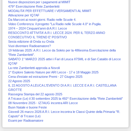
Nuove disposizioni per i pagamenti al MIMIT
479^ Esercitazione Rete Zamberletti
MODALITA’ PER EFFETTUARE I VERSAMENTI AL MIMIT
Attivazione per IQ7AF
Da Marconi ai nostri giorni. Radio nelle Scuole 4.
Video Conferenza: il progetto "La Radio nelle Scuole 4.0" in Puglia.
1974 – 2024 Cinquant’anni di A.R.I. Lecce
RESOCONTO ATTIVITA' A.R.I. LECCE 2024: PER IL TERZO ANNO
CONSECUTIVO IL TREND E' POSITIVO
Sesta edizione di Onda su Onda
Vuoi diventare Radioamatore?
19 febbraio 2025: A.R.I. Lecce da Soleto per la 486esima Esercitazione della
"Rete Zamberletti".
SABATO 1° MARZO 2025 attivi i Fari di Leuca II7SML e di San Cataldo di Lecce
IQ7AF
La rete Zamberletti approda a Novoli
1^ Explore Salento Nature per ARI Lecce - 17 e 18 Maggio 2025
Cena d'estate ed estrazione Premi - 27 Giugno 2025
22 Agosto 2025
IL 22 AGOSTO A LEUCA L'EVENTO DI A.R.I. LECCE E A.R.I. CASTELLANA
GROTTE
Rassegna Stampa del 22 agosto 2025
A Tricase (Le) il 30 settembre 2025 la 492^ Esercitazione della "Rete Zamberletti"
08 Novembre 2025 - IZ7AUG incontra ARI Lecce
Buon Natale e buone Feste
Giovedì 26 marzo 2026 A.R.I. Lecce incontra le Classi Quinte della Primaria "R.
Caputo" di Trcase (Le)
Esami per Radioamatore