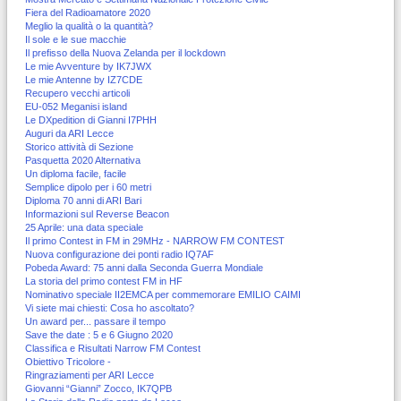
Fiera del Radioamatore 2020
Meglio la qualità o la quantità?
Il sole e le sue macchie
Il prefisso della Nuova Zelanda per il lockdown
Le mie Avventure by IK7JWX
Le mie Antenne by IZ7CDE
Recupero vecchi articoli
EU-052 Meganisi island
Le DXpedition di Gianni I7PHH
Auguri da ARI Lecce
Storico attività di Sezione
Pasquetta 2020 Alternativa
Un diploma facile, facile
Semplice dipolo per i 60 metri
Diploma 70 anni di ARI Bari
Informazioni sul Reverse Beacon
25 Aprile: una data speciale
Il primo Contest in FM in 29MHz - NARROW FM CONTEST
Nuova configurazione dei ponti radio IQ7AF
Pobeda Award: 75 anni dalla Seconda Guerra Mondiale
La storia del primo contest FM in HF
Nominativo speciale II2EMCA per commemorare EMILIO CAIMI
Vi siete mai chiesti: Cosa ho ascoltato?
Un award per... passare il tempo
Save the date : 5 e 6 Giugno 2020
Classifica e Risultati Narrow FM Contest
Obiettivo Tricolore -
Ringraziamenti per ARI Lecce
Giovanni “Gianni” Zocco, IK7QPB