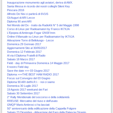
Inaugurazione monumento agli aviatori, deriva di AMX.
Santa Messa in ricordo dei nostri colleghi Silent Key
Pescara 2016
Alfredo De Nisi ci parlerà di 6V1IS
Gli Auguri di ARI Lecce
Diploma 90 anni ARI
Nel Mondo del Dx - tratto da RadioKit N° 5 del Maggio 1998
Corso di Linux per Radioamatori by Franco IK7XJA
L'Epopea di Ambrogio Fogar I2NSF/mm
Online il Manuale su Linux per Radioamatori by IK7XJA
Attivazione Torre di Belloluogo - Lecce
Domenica 29 Gennaio 2017
Aggiornamenti Sito al 30/05/2017
Domenica 12 Febbraio 2017
Al via il Diploma Fratelli di Radio
Sabato 18 Marzo 2017
Field - day di Primavera Domenica 14 Maggio 2017
Il nostro Field day
Save the date >>> 03 Giugno 2017
Diploma >>>THE BEST HAM RADIO 2017
Focus sul Convegno del 03 Giugno
Diploma 90 ARI dell'A.R.I. - noi ci siamo
Domenica 30 Luglio 2017
19 Agosto 2017 weekand dei Fari
Sabato 30 Settembre 2017
2° Rally Meridionale del soccorso e della solidarietà
RREUSE: Mercatino del riuso e dell’usato
I2MQP Mario Ambrosi ci ha lasciati
50° anniversario della edificazione della Cappella Folgore
Sabato 23 Dicembre - Attivazione del Faro della Palascia Otranto