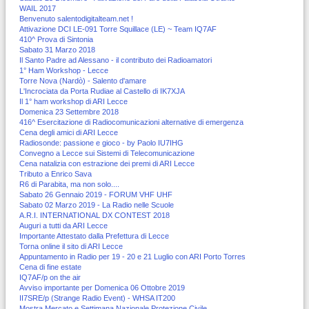
WAIL 2017
Benvenuto salentodigitalteam.net !
Attivazione DCI LE-091 Torre Squillace (LE) ~ Team IQ7AF
410^ Prova di Sintonia
Sabato 31 Marzo 2018
Il Santo Padre ad Alessano - il contributo dei Radioamatori
1° Ham Workshop - Lecce
Torre Nova (Nardò) - Salento d'amare
L'Incrociata da Porta Rudiae al Castello di IK7XJA
Il 1° ham workshop di ARI Lecce
Domenica 23 Settembre 2018
416^ Esercitazione di Radiocomunicazioni alternative di emergenza
Cena degli amici di ARI Lecce
Radiosonde: passione e gioco - by Paolo IU7IHG
Convegno a Lecce sui Sistemi di Telecomunicazione
Cena natalizia con estrazione dei premi di ARI Lecce
Tributo a Enrico Sava
R6 di Parabita, ma non solo....
Sabato 26 Gennaio 2019 - FORUM VHF UHF
Sabato 02 Marzo 2019 - La Radio nelle Scuole
A.R.I. INTERNATIONAL DX CONTEST 2018
Auguri a tutti da ARI Lecce
Importante Attestato dalla Prefettura di Lecce
Torna online il sito di ARI Lecce
Appuntamento in Radio per 19 - 20 e 21 Luglio con ARI Porto Torres
Cena di fine estate
IQ7AF/p on the air
Avviso importante per Domenica 06 Ottobre 2019
II7SRE/p (Strange Radio Event) - WHSA IT200
Mostra Mercato e Settimana Nazionale Protezione Civile