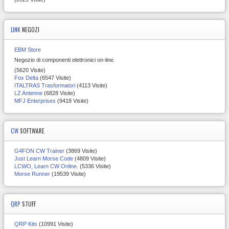
LINK
NEGOZI
EBM Store
Negozio di componenti elettronici on-line.
(5620 Visite)
Fox Delta
(6547 Visite)
ITALTRAS Trasformatori
(4113 Visite)
LZ Antenne
(6828 Visite)
MFJ Enterprises
(9418 Visite)
CW
SOFTWARE
G4FON CW Trainer
(3869 Visite)
Just Learn Morse Code
(4809 Visite)
LCWO, Learn CW Online.
(5336 Visite)
Morse Runner
(19539 Visite)
QRP
STUFF
QRP Kits
(10991 Visite)