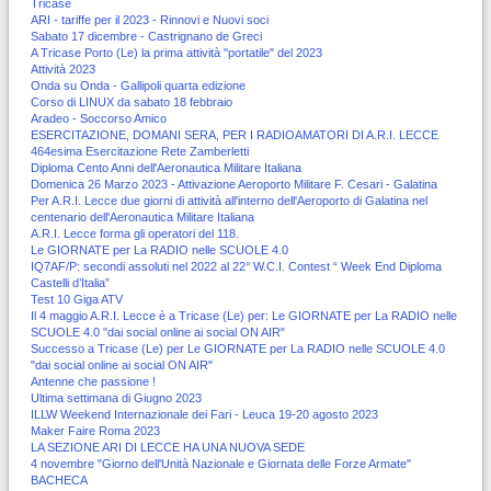
Tricase
ARI - tariffe per il 2023 - Rinnovi e Nuovi soci
Sabato 17 dicembre - Castrignano de Greci
A Tricase Porto (Le) la prima attività "portatile" del 2023
Attività 2023
Onda su Onda - Gallipoli quarta edizione
Corso di LINUX da sabato 18 febbraio
Aradeo - Soccorso Amico
ESERCITAZIONE, DOMANI SERA, PER I RADIOAMATORI DI A.R.I. LECCE
464esima Esercitazione Rete Zamberletti
Diploma Cento Anni dell'Aeronautica Militare Italiana
Domenica 26 Marzo 2023 - Attivazione Aeroporto Militare F. Cesari - Galatina
Per A.R.I. Lecce due giorni di attività all'interno dell'Aeroporto di Galatina nel
centenario dell'Aeronautica Militare Italiana
A.R.I. Lecce forma gli operatori del 118.
Le GIORNATE per La RADIO nelle SCUOLE 4.0
IQ7AF/P: secondi assoluti nel 2022 al 22° W.C.I. Contest “ Week End Diploma
Castelli d’Italia”
Test 10 Giga ATV
Il 4 maggio A.R.I. Lecce è a Tricase (Le) per: Le GIORNATE per La RADIO nelle
SCUOLE 4.0 "dai social online ai social ON AIR"
Successo a Tricase (Le) per Le GIORNATE per La RADIO nelle SCUOLE 4.0
"dai social online ai social ON AIR"
Antenne che passione !
Ultima settimana di Giugno 2023
ILLW Weekend Internazionale dei Fari - Leuca 19-20 agosto 2023
Maker Faire Roma 2023
LA SEZIONE ARI DI LECCE HA UNA NUOVA SEDE
4 novembre "Giorno dell'Unità Nazionale e Giornata delle Forze Armate"
BACHECA