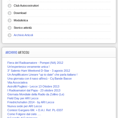
Club Autocostruttori
Download
Modulistica
Storico attività
Archivio Articoli
ARCHIVIO
ARTICOLI
Fiera del Radioamatore - Pompei (NA) 2012
Un'esperienza veramente unica !
3° Salento Ham Weekend D-Star - 3 agosto 2012
Un Amplificatore Lineare “up to date” che parla italiano !
Una giornata con il naso all’insù - Cq Bande Basse
Vita Associativa
Astrofili Pugliesi - Lecce 13 Ottobre 2013
I Radioamatori dal Papa - 23 ottobre 2013
Giornata Mondiale della Radio da Zollino (Le)
Field Day per ARI Lecce
Friedrichshafen 2014 - by ARI Lecce
Nuova sede per ARI Lecce
Contest Gargano 6M. + D.A.I. Ref. PL-0337
Come Folgore dal cielo ….