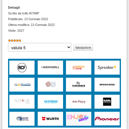
Dettagli
Scritto da
Icilio IK7IMP
Pubblicato: 13 Gennaio 2022
Ultima modifica: 13 Gennaio 2022
Visite: 1627
Valutazione
attuale:
5
/
5
Valuta