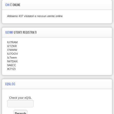
CHI
È ONLINE
Abbiamo 437 visitatori e nessun utente online
ULTIMI
UTENTI REGISTRATI
IU7RAM
IZ7ZKR
I7WWW
IU7OOV
Iz7wem
IW7DAX
9A6CC
IK7YZI
EQSL.CC
Check your eQSL