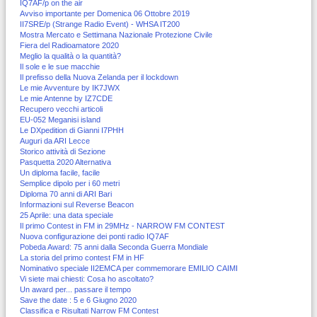
IQ7AF/p on the air
Avviso importante per Domenica 06 Ottobre 2019
II7SRE/p (Strange Radio Event) - WHSA IT200
Mostra Mercato e Settimana Nazionale Protezione Civile
Fiera del Radioamatore 2020
Meglio la qualità o la quantità?
Il sole e le sue macchie
Il prefisso della Nuova Zelanda per il lockdown
Le mie Avventure by IK7JWX
Le mie Antenne by IZ7CDE
Recupero vecchi articoli
EU-052 Meganisi island
Le DXpedition di Gianni I7PHH
Auguri da ARI Lecce
Storico attività di Sezione
Pasquetta 2020 Alternativa
Un diploma facile, facile
Semplice dipolo per i 60 metri
Diploma 70 anni di ARI Bari
Informazioni sul Reverse Beacon
25 Aprile: una data speciale
Il primo Contest in FM in 29MHz - NARROW FM CONTEST
Nuova configurazione dei ponti radio IQ7AF
Pobeda Award: 75 anni dalla Seconda Guerra Mondiale
La storia del primo contest FM in HF
Nominativo speciale II2EMCA per commemorare EMILIO CAIMI
Vi siete mai chiesti: Cosa ho ascoltato?
Un award per... passare il tempo
Save the date : 5 e 6 Giugno 2020
Classifica e Risultati Narrow FM Contest