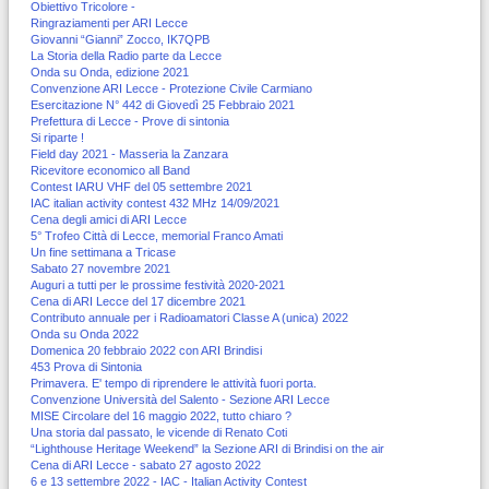
Obiettivo Tricolore -
Ringraziamenti per ARI Lecce
Giovanni “Gianni” Zocco, IK7QPB
La Storia della Radio parte da Lecce
Onda su Onda, edizione 2021
Convenzione ARI Lecce - Protezione Civile Carmiano
Esercitazione N° 442 di Giovedì 25 Febbraio 2021
Prefettura di Lecce - Prove di sintonia
Si riparte !
Field day 2021 - Masseria la Zanzara
Ricevitore economico all Band
Contest IARU VHF del 05 settembre 2021
IAC italian activity contest 432 MHz 14/09/2021
Cena degli amici di ARI Lecce
5° Trofeo Città di Lecce, memorial Franco Amati
Un fine settimana a Tricase
Sabato 27 novembre 2021
Auguri a tutti per le prossime festività 2020-2021
Cena di ARI Lecce del 17 dicembre 2021
Contributo annuale per i Radioamatori Classe A (unica) 2022
Onda su Onda 2022
Domenica 20 febbraio 2022 con ARI Brindisi
453 Prova di Sintonia
Primavera. E' tempo di riprendere le attività fuori porta.
Convenzione Università del Salento - Sezione ARI Lecce
MISE Circolare del 16 maggio 2022, tutto chiaro ?
Una storia dal passato, le vicende di Renato Coti
“Lighthouse Heritage Weekend” la Sezione ARI di Brindisi on the air
Cena di ARI Lecce - sabato 27 agosto 2022
6 e 13 settembre 2022 - IAC - Italian Activity Contest