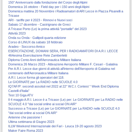
150° Anniversario dalla fondazione del Corpo degli Alpini
Domenica 16 ottobre - Field day per i 150 anni degli Alpini
Domenica mattina 20 Novembre i Radioamatori di ARI Lecce in Piazza Pisanelli a
Tricase
ARI - tariffe per il 2023 - Rinnovi e Nuovi soci
Sabato 17 dicembre - Castrignano de Greci
A Tricase Porto (Le) la prima attività "portatile" del 2023
Attività 2023
Onda su Onda - Gallipoli quarta edizione
Corso di LINUX da sabato 18 febbraio
Aradeo - Soccorso Amico
ESERCITAZIONE, DOMANI SERA, PER I RADIOAMATORI DI A.R.I. LECCE
464esima Esercitazione Rete Zamberletti
Diploma Cento Anni dell'Aeronautica Militare Italiana
Domenica 26 Marzo 2023 - Attivazione Aeroporto Militare F. Cesari - Galatina
Per A.R.I. Lecce due giorni di attività all'interno dell'Aeroporto di Galatina nel
centenario dell'Aeronautica Militare Italiana
A.R.I. Lecce forma gli operatori del 118.
Le GIORNATE per La RADIO nelle SCUOLE 4.0
IQ7AF/P: secondi assoluti nel 2022 al 22° W.C.I. Contest “ Week End Diploma
Castelli d’Italia”
Test 10 Giga ATV
Il 4 maggio A.R.I. Lecce è a Tricase (Le) per: Le GIORNATE per La RADIO nelle
SCUOLE 4.0 "dai social online ai social ON AIR"
Successo a Tricase (Le) per Le GIORNATE per La RADIO nelle SCUOLE 4.0
"dai social online ai social ON AIR"
Antenne che passione !
Ultima settimana di Giugno 2023
ILLW Weekend Internazionale dei Fari - Leuca 19-20 agosto 2023
Maker Faire Roma 2023