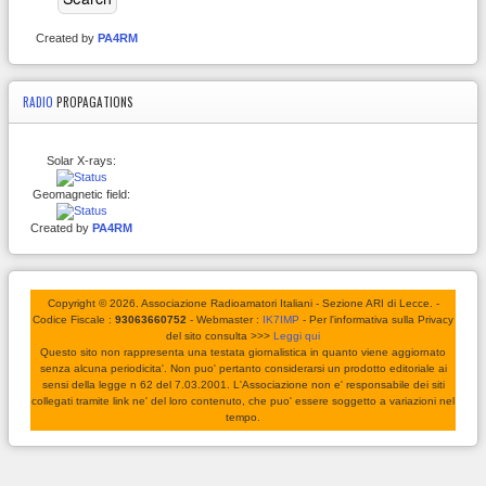
Created by
PA4RM
RADIO
PROPAGATIONS
Solar X-rays:
Geomagnetic field:
Created by
PA4RM
Copyright © 2026. Associazione Radioamatori Italiani - Sezione ARI di Lecce. -
Codice Fiscale :
93063660752
- Webmaster :
IK7IMP
- Per l'informativa sulla Privacy
del sito consulta >>>
Leggi qui
Questo sito non rappresenta una testata giornalistica in quanto viene aggiornato
senza alcuna periodicita'. Non puo' pertanto considerarsi un prodotto editoriale ai
sensi della legge n 62 del 7.03.2001. L'Associazione non e' responsabile dei siti
collegati tramite link ne' del loro contenuto, che puo' essere soggetto a variazioni nel
tempo.