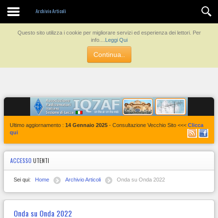
Contatti
Archivio Articoli
Questo sito utilizza i cookie per migliorare servizi ed esperienza dei lettori. Per
info....
Leggi Qui
Continua..
Ultimo aggiornamento :
14 Gennaio 2025
- Consultazione Vecchio Sito <<<
Clicca
qui
ACCESSO
UTENTI
Sei qui:
Home
Archivio Articoli
Onda su Onda 2022
Onda su Onda 2022