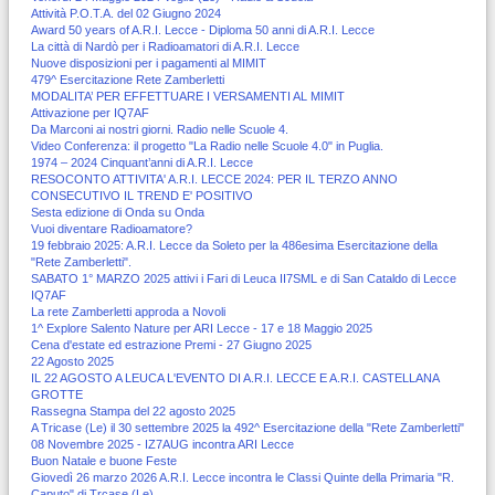
Attività P.O.T.A. del 02 Giugno 2024
Award 50 years of A.R.I. Lecce - Diploma 50 anni di A.R.I. Lecce
La città di Nardò per i Radioamatori di A.R.I. Lecce
Nuove disposizioni per i pagamenti al MIMIT
479^ Esercitazione Rete Zamberletti
MODALITA’ PER EFFETTUARE I VERSAMENTI AL MIMIT
Attivazione per IQ7AF
Da Marconi ai nostri giorni. Radio nelle Scuole 4.
Video Conferenza: il progetto "La Radio nelle Scuole 4.0" in Puglia.
1974 – 2024 Cinquant’anni di A.R.I. Lecce
RESOCONTO ATTIVITA' A.R.I. LECCE 2024: PER IL TERZO ANNO
CONSECUTIVO IL TREND E' POSITIVO
Sesta edizione di Onda su Onda
Vuoi diventare Radioamatore?
19 febbraio 2025: A.R.I. Lecce da Soleto per la 486esima Esercitazione della
"Rete Zamberletti".
SABATO 1° MARZO 2025 attivi i Fari di Leuca II7SML e di San Cataldo di Lecce
IQ7AF
La rete Zamberletti approda a Novoli
1^ Explore Salento Nature per ARI Lecce - 17 e 18 Maggio 2025
Cena d'estate ed estrazione Premi - 27 Giugno 2025
22 Agosto 2025
IL 22 AGOSTO A LEUCA L'EVENTO DI A.R.I. LECCE E A.R.I. CASTELLANA
GROTTE
Rassegna Stampa del 22 agosto 2025
A Tricase (Le) il 30 settembre 2025 la 492^ Esercitazione della "Rete Zamberletti"
08 Novembre 2025 - IZ7AUG incontra ARI Lecce
Buon Natale e buone Feste
Giovedì 26 marzo 2026 A.R.I. Lecce incontra le Classi Quinte della Primaria "R.
Caputo" di Trcase (Le)