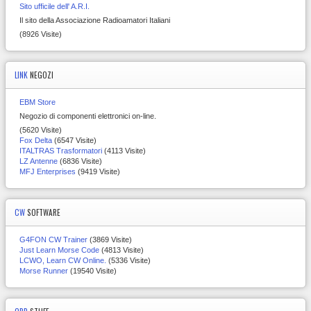
Sito ufficile dell' A.R.I.
Il sito della Associazione Radioamatori Italiani
(8926 Visite)
LINK
NEGOZI
EBM Store
Negozio di componenti elettronici on-line.
(5620 Visite)
Fox Delta
(6547 Visite)
ITALTRAS Trasformatori
(4113 Visite)
LZ Antenne
(6836 Visite)
MFJ Enterprises
(9419 Visite)
CW
SOFTWARE
G4FON CW Trainer
(3869 Visite)
Just Learn Morse Code
(4813 Visite)
LCWO, Learn CW Online.
(5336 Visite)
Morse Runner
(19540 Visite)