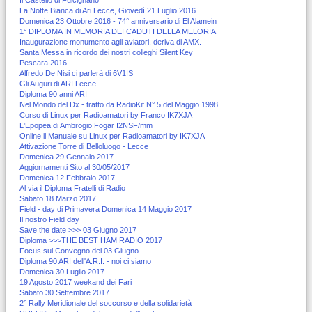
Il Castello di Fulcignano
La Notte Bianca di Ari Lecce, Giovedì 21 Luglio 2016
Domenica 23 Ottobre 2016 - 74° anniversario di El Alamein
1° DIPLOMA IN MEMORIA DEI CADUTI DELLA MELORIA
Inaugurazione monumento agli aviatori, deriva di AMX.
Santa Messa in ricordo dei nostri colleghi Silent Key
Pescara 2016
Alfredo De Nisi ci parlerà di 6V1IS
Gli Auguri di ARI Lecce
Diploma 90 anni ARI
Nel Mondo del Dx - tratto da RadioKit N° 5 del Maggio 1998
Corso di Linux per Radioamatori by Franco IK7XJA
L'Epopea di Ambrogio Fogar I2NSF/mm
Online il Manuale su Linux per Radioamatori by IK7XJA
Attivazione Torre di Belloluogo - Lecce
Domenica 29 Gennaio 2017
Aggiornamenti Sito al 30/05/2017
Domenica 12 Febbraio 2017
Al via il Diploma Fratelli di Radio
Sabato 18 Marzo 2017
Field - day di Primavera Domenica 14 Maggio 2017
Il nostro Field day
Save the date >>> 03 Giugno 2017
Diploma >>>THE BEST HAM RADIO 2017
Focus sul Convegno del 03 Giugno
Diploma 90 ARI dell'A.R.I. - noi ci siamo
Domenica 30 Luglio 2017
19 Agosto 2017 weekand dei Fari
Sabato 30 Settembre 2017
2° Rally Meridionale del soccorso e della solidarietà