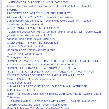
LA SEZIONE ARI DI LECCE HA UNA NUOVA SEDE
4 novembre "Giorno dell'Unità Nazionale e Giornata delle Forze Armate"
BACHECA
PROGETTO SCOLASTICO “IL VELIERO PARLANTE”
Attività A.R.I. Lecce 2012-2023: continua il trend positivo.
L'anno nuovo inizia con il W.W.A.-World Wide Award 2024 - A.R.I. Lecce
partecipa con diversi operatori
CALENDARIO ATTIVITA' A.R.I. LECCE 2024
Il Colonnello Villadei IU0RWB il 17 gennaio "volerà" verso la I.S.S. - Domenica 21
gennaio il suo primo contatto A.R.I.S.S.
Auguri di Buon Natale 2023 e Felice 2024
CALENDARIO ATTIVITA' A.R.I. LECCE 2024
Edizione 2024 di Onda su Onda
Un amore on air, il mondo celebra la radio
P.O.T.A. e ARI Lecce, si parte
Messaggio inviato
DOMENICA 3 MARZO, A SUPERSANO (LE), IMPORTANTE DIBATTITO SULLE
RADIOCOMUNICAZIONI ALTERNATIVE DI EMERGENZA
DOMENICA 17 MARZO TUTTI AL PARCO PER IL P.O.T.A. !
RESOCONTO ATTIVITA' SVOLTA A SUPERSANO (LE) IL 3 MARZO 2024
17 MARZO 2024: LA DOMENICA DEI PARCHI PER A.R.I. LECCE
1974 ~ 2024 A.R.I. Lecce compie 50 anni
Online il vecchio sito
IL 24 APRILE “LA RADIO NELLE SCUOLE 4.0” DI A.R.I. A TRICASE.
ASPETTANDO LA I.S.S.
Radio, Trasmissioni e Connessioni, l’evento di ARI Lecce del 11 maggio in quel di
Collepasso
II7O la prima volta al CQ World Wide WPX Contest..... ed è gia un successo
Il Veliero Parlante ediz. 2024 - Copertino 16 maggio
Venerdì 24 Maggio 2024 Veglie (Le) - Radio & Scuola