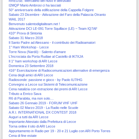
RREUSE: Mercatino del riuso e dell’usato
I2MQP Mario Ambrosi ci ha lasciati
50° anniversario della edificazione della Cappella Folgore
Sabato 23 Dicembre - Attivazione del Faro della Palascia Otranto
WAIL 2017
Benvenuto salentodigitalteam.net !
Attivazione DCI LE-091 Torre Squillace (LE) ~ Team IQ7AF
410^ Prova di Sintonia
Sabato 31 Marzo 2018
Il Santo Padre ad Alessano - il contributo dei Radioamatori
1° Ham Workshop - Lecce
Torre Nova (Nardò) - Salento d'amare
L'Incrociata da Porta Rudiae al Castello di IK7XJA
Il 1° ham workshop di ARI Lecce
Domenica 23 Settembre 2018
416^ Esercitazione di Radiocomunicazioni alternative di emergenza
Cena degli amici di ARI Lecce
Radiosonde: passione e gioco - by Paolo IU7IHG
Convegno a Lecce sui Sistemi di Telecomunicazione
Cena natalizia con estrazione dei premi di ARI Lecce
Tributo a Enrico Sava
R6 di Parabita, ma non solo....
Sabato 26 Gennaio 2019 - FORUM VHF UHF
Sabato 02 Marzo 2019 - La Radio nelle Scuole
A.R.I. INTERNATIONAL DX CONTEST 2018
Auguri a tutti da ARI Lecce
Importante Attestato dalla Prefettura di Lecce
Torna online il sito di ARI Lecce
Appuntamento in Radio per 19 - 20 e 21 Luglio con ARI Porto Torres
Cena di fine estate